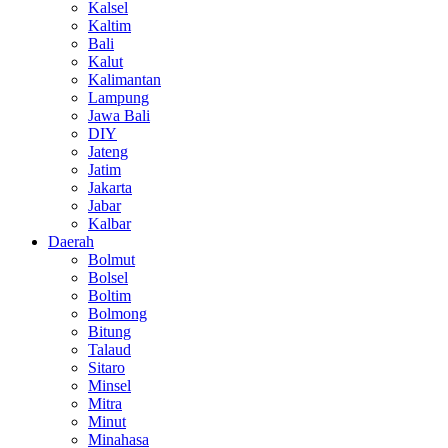
Kalsel
Kaltim
Bali
Kalut
Kalimantan
Lampung
Jawa Bali
DIY
Jateng
Jatim
Jakarta
Jabar
Kalbar
Daerah
Bolmut
Bolsel
Boltim
Bolmong
Bitung
Talaud
Sitaro
Minsel
Mitra
Minut
Minahasa