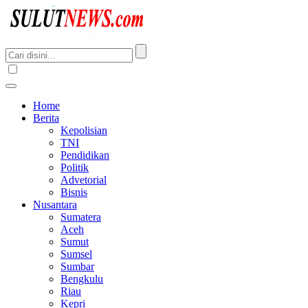
Home
Berita
Kepolisian
TNI
Pendidikan
Politik
Advetorial
Bisnis
Nusantara
Sumatera
Aceh
Sumut
Sumsel
Sumbar
Bengkulu
Riau
Kepri