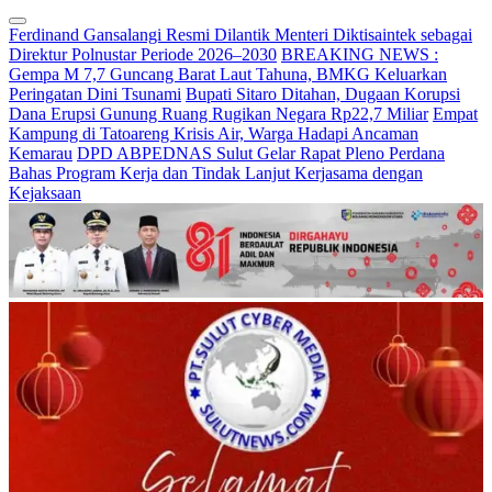
Ferdinand Gansalangi Resmi Dilantik Menteri Diktisaintek sebagai
Direktur Polnustar Periode 2026–2030
BREAKING NEWS :
Gempa M 7,7 Guncang Barat Laut Tahuna, BMKG Keluarkan
Peringatan Dini Tsunami
Bupati Sitaro Ditahan, Dugaan Korupsi
Dana Erupsi Gunung Ruang Rugikan Negara Rp22,7 Miliar
Empat
Kampung di Tatoareng Krisis Air, Warga Hadapi Ancaman
Kemarau
DPD ABPEDNAS Sulut Gelar Rapat Pleno Perdana
Bahas Program Kerja dan Tindak Lanjut Kerjasama dengan
Kejaksaan