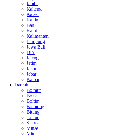
Jambi
Kalteng
Kalsel
Kaltim
Bali
Kalut
Kalimantan
Lampung
Jawa Bali
DIY
Jateng
Jatim
Jakarta
Jabar
Kalbar
Daerah
Bolmut
Bolsel
Boltim
Bolmong
Bitung
Talaud
Sitaro
Minsel
Mitra