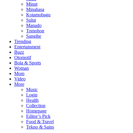
Minut
Minahasa
Kotamobagu
Sulut
Manado
Tomohon
Sangihe
Trending
Entertainment
Buzz
Otomotif
Bola & Sports
Woman
Mom
Video
More
Music
Login
Health
Collection
Homepage
Editor’s Pick
Food & Travel
Tekno & Sains