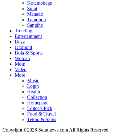
Kotamobagu
Sulut
Manado
Tomohon
Sangihe
Trending
Entertainment
Buzz
Otomotif
Bola & Sports
Woman
Mom
Video
More
Music
Login
Health
Collection
Homepage
Editor’s Pick
Food & Travel
Tekno & Sains
Copyright ©2026 Sulutnews.com All Rights Reserved