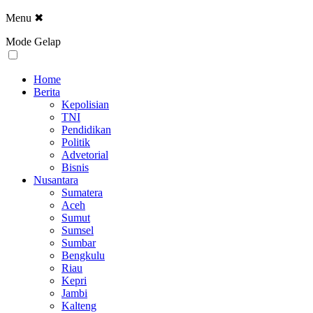
Menu
✖
Mode Gelap
Home
Berita
Kepolisian
TNI
Pendidikan
Politik
Advetorial
Bisnis
Nusantara
Sumatera
Aceh
Sumut
Sumsel
Sumbar
Bengkulu
Riau
Kepri
Jambi
Kalteng