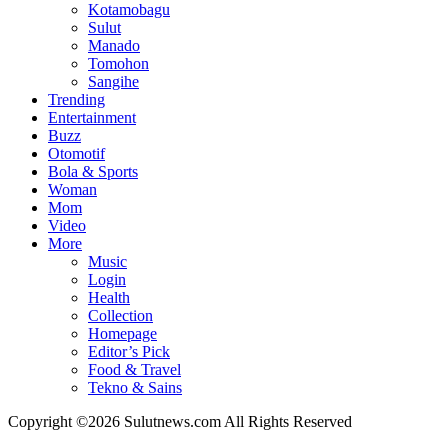
Kotamobagu
Sulut
Manado
Tomohon
Sangihe
Trending
Entertainment
Buzz
Otomotif
Bola & Sports
Woman
Mom
Video
More
Music
Login
Health
Collection
Homepage
Editor’s Pick
Food & Travel
Tekno & Sains
Copyright ©2026 Sulutnews.com All Rights Reserved