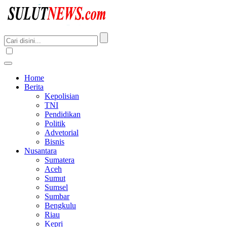
Home
Berita
Kepolisian
TNI
Pendidikan
Politik
Advetorial
Bisnis
Nusantara
Sumatera
Aceh
Sumut
Sumsel
Sumbar
Bengkulu
Riau
Kepri