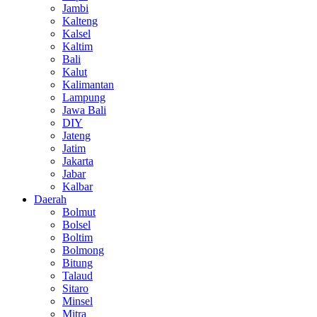
Jambi
Kalteng
Kalsel
Kaltim
Bali
Kalut
Kalimantan
Lampung
Jawa Bali
DIY
Jateng
Jatim
Jakarta
Jabar
Kalbar
Daerah
Bolmut
Bolsel
Boltim
Bolmong
Bitung
Talaud
Sitaro
Minsel
Mitra