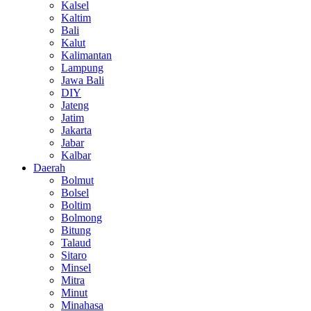
Kalsel
Kaltim
Bali
Kalut
Kalimantan
Lampung
Jawa Bali
DIY
Jateng
Jatim
Jakarta
Jabar
Kalbar
Daerah
Bolmut
Bolsel
Boltim
Bolmong
Bitung
Talaud
Sitaro
Minsel
Mitra
Minut
Minahasa