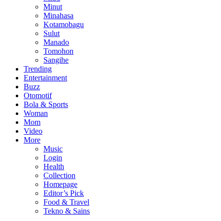
Minut
Minahasa
Kotamobagu
Sulut
Manado
Tomohon
Sangihe
Trending
Entertainment
Buzz
Otomotif
Bola & Sports
Woman
Mom
Video
More
Music
Login
Health
Collection
Homepage
Editor’s Pick
Food & Travel
Tekno & Sains