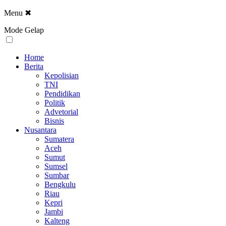
Menu
✖
Mode Gelap
Home
Berita
Kepolisian
TNI
Pendidikan
Politik
Advetorial
Bisnis
Nusantara
Sumatera
Aceh
Sumut
Sumsel
Sumbar
Bengkulu
Riau
Kepri
Jambi
Kalteng