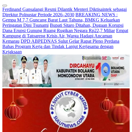
Ferdinand Gansalangi Resmi Dilantik Menteri Diktisaintek sebagai
Direktur Polnustar Periode 2026–2030
BREAKING NEWS :
Gempa M 7,7 Guncang Barat Laut Tahuna, BMKG Keluarkan
Peringatan Dini Tsunami
Bupati Sitaro Ditahan, Dugaan Korupsi
Dana Erupsi Gunung Ruang Rugikan Negara Rp22,7 Miliar
Empat
Kampung di Tatoareng Krisis Air, Warga Hadapi Ancaman
Kemarau
DPD ABPEDNAS Sulut Gelar Rapat Pleno Perdana
Bahas Program Kerja dan Tindak Lanjut Kerjasama dengan
Kejaksaan