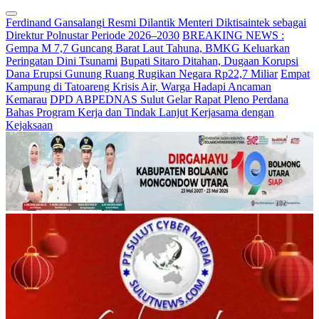
Ferdinand Gansalangi Resmi Dilantik Menteri Diktisaintek sebagai
Direktur Polnustar Periode 2026–2030
BREAKING NEWS :
Gempa M 7,7 Guncang Barat Laut Tahuna, BMKG Keluarkan
Peringatan Dini Tsunami
Bupati Sitaro Ditahan, Dugaan Korupsi
Dana Erupsi Gunung Ruang Rugikan Negara Rp22,7 Miliar
Empat
Kampung di Tatoareng Krisis Air, Warga Hadapi Ancaman
Kemarau
DPD ABPEDNAS Sulut Gelar Rapat Pleno Perdana
Bahas Program Kerja dan Tindak Lanjut Kerjasama dengan
Kejaksaan