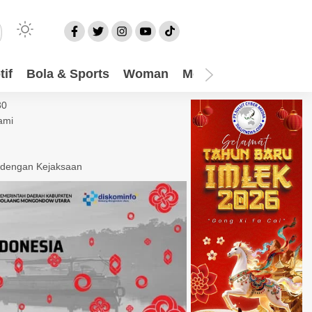
if
Bola & Sports
Woman
Mom
Video
More
30
ami
 dengan Kejaksaan