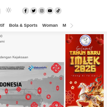
if
Bola & Sports
Woman
Mom
Video
More
30
ami
 dengan Kejaksaan