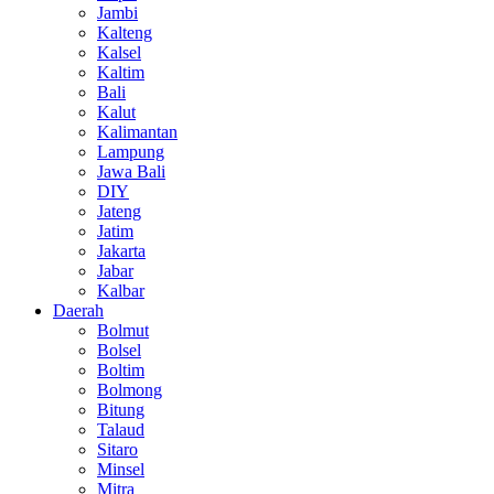
Jambi
Kalteng
Kalsel
Kaltim
Bali
Kalut
Kalimantan
Lampung
Jawa Bali
DIY
Jateng
Jatim
Jakarta
Jabar
Kalbar
Daerah
Bolmut
Bolsel
Boltim
Bolmong
Bitung
Talaud
Sitaro
Minsel
Mitra