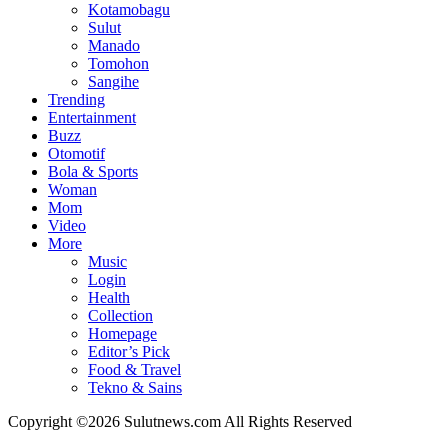
Kotamobagu
Sulut
Manado
Tomohon
Sangihe
Trending
Entertainment
Buzz
Otomotif
Bola & Sports
Woman
Mom
Video
More
Music
Login
Health
Collection
Homepage
Editor’s Pick
Food & Travel
Tekno & Sains
Copyright ©2026 Sulutnews.com All Rights Reserved