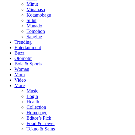
Minut
Minahasa
Kotamobagu
Sulut
Manado
Tomohon
Sangihe
Trending
Entertainment
Buzz
Otomotif
Bola & Sports
Woman
Mom
Video
More
Music
Login
Health
Collection
Homepage
Editor’s Pick
Food & Travel
Tekno & Sains