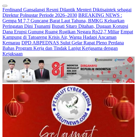
Ferdinand Gansalangi Resmi Dilantik Menteri Diktisaintek sebagai
Direktur Polnustar Periode 2026–2030
BREAKING NEWS :
Gempa M 7,7 Guncang Barat Laut Tahuna, BMKG Keluarkan
Peringatan Dini Tsunami
Bupati Sitaro Ditahan, Dugaan Korupsi
Dana Erupsi Gunung Ruang Rugikan Negara Rp22,7 Miliar
Empat
Kampung di Tatoareng Krisis Air, Warga Hadapi Ancaman
Kemarau
DPD ABPEDNAS Sulut Gelar Rapat Pleno Perdana
Bahas Program Kerja dan Tindak Lanjut Kerjasama dengan
Kejaksaan