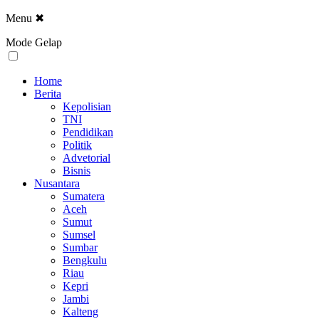
Menu
✖
Mode Gelap
Home
Berita
Kepolisian
TNI
Pendidikan
Politik
Advetorial
Bisnis
Nusantara
Sumatera
Aceh
Sumut
Sumsel
Sumbar
Bengkulu
Riau
Kepri
Jambi
Kalteng