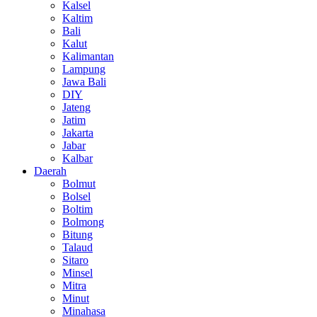
Kalsel
Kaltim
Bali
Kalut
Kalimantan
Lampung
Jawa Bali
DIY
Jateng
Jatim
Jakarta
Jabar
Kalbar
Daerah
Bolmut
Bolsel
Boltim
Bolmong
Bitung
Talaud
Sitaro
Minsel
Mitra
Minut
Minahasa