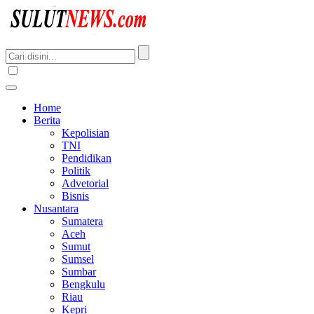
Home
Berita
Kepolisian
TNI
Pendidikan
Politik
Advetorial
Bisnis
Nusantara
Sumatera
Aceh
Sumut
Sumsel
Sumbar
Bengkulu
Riau
Kepri