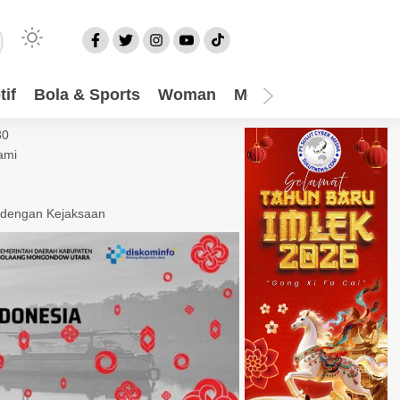
if
Bola & Sports
Woman
Mom
Video
More
30
ami
 dengan Kejaksaan