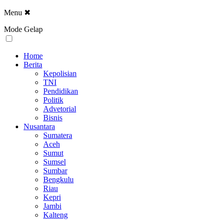
Menu
✖
Mode Gelap
Home
Berita
Kepolisian
TNI
Pendidikan
Politik
Advetorial
Bisnis
Nusantara
Sumatera
Aceh
Sumut
Sumsel
Sumbar
Bengkulu
Riau
Kepri
Jambi
Kalteng