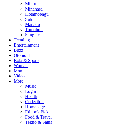
Minut
Minahasa
Kotamobagu
Sulut
Manado
Tomohon
Sangihe
Trending
Entertainment
Buzz
Otomotif
Bola & Sports
Woman
Mom
Video
More
Music
Login
Health
Collection
Homepage
Editor’s Pick
Food & Travel
Tekno & Sains