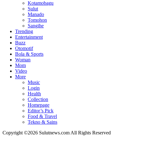
Kotamobagu
Sulut
Manado
Tomohon
Sangihe
Trending
Entertainment
Buzz
Otomotif
Bola & Sports
Woman
Mom
Video
More
Music
Login
Health
Collection
Homepage
Editor’s Pick
Food & Travel
Tekno & Sains
Copyright ©2026 Sulutnews.com All Rights Reserved