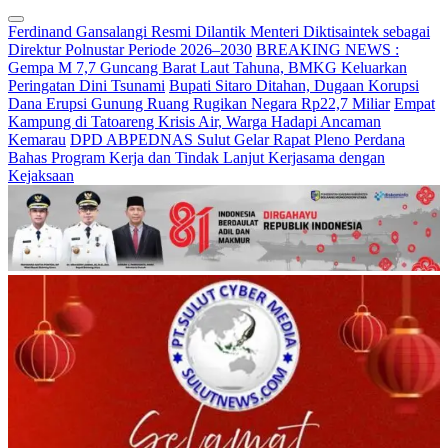
Ferdinand Gansalangi Resmi Dilantik Menteri Diktisaintek sebagai
Direktur Polnustar Periode 2026–2030
BREAKING NEWS :
Gempa M 7,7 Guncang Barat Laut Tahuna, BMKG Keluarkan
Peringatan Dini Tsunami
Bupati Sitaro Ditahan, Dugaan Korupsi
Dana Erupsi Gunung Ruang Rugikan Negara Rp22,7 Miliar
Empat
Kampung di Tatoareng Krisis Air, Warga Hadapi Ancaman
Kemarau
DPD ABPEDNAS Sulut Gelar Rapat Pleno Perdana
Bahas Program Kerja dan Tindak Lanjut Kerjasama dengan
Kejaksaan