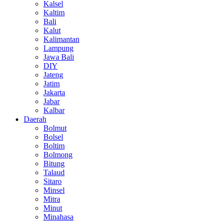
Kalsel
Kaltim
Bali
Kalut
Kalimantan
Lampung
Jawa Bali
DIY
Jateng
Jatim
Jakarta
Jabar
Kalbar
Daerah
Bolmut
Bolsel
Boltim
Bolmong
Bitung
Talaud
Sitaro
Minsel
Mitra
Minut
Minahasa