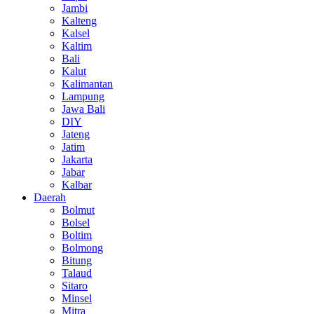
Jambi
Kalteng
Kalsel
Kaltim
Bali
Kalut
Kalimantan
Lampung
Jawa Bali
DIY
Jateng
Jatim
Jakarta
Jabar
Kalbar
Daerah
Bolmut
Bolsel
Boltim
Bolmong
Bitung
Talaud
Sitaro
Minsel
Mitra