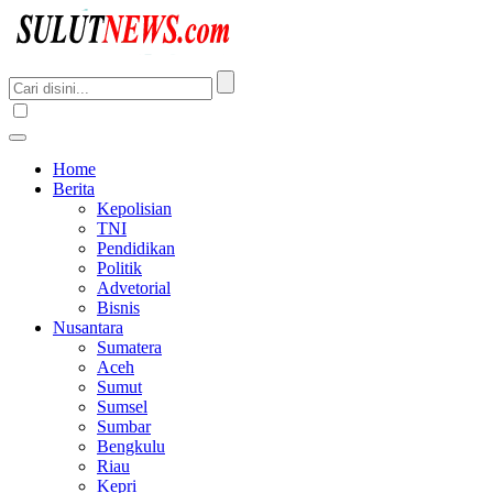
Home
Berita
Kepolisian
TNI
Pendidikan
Politik
Advetorial
Bisnis
Nusantara
Sumatera
Aceh
Sumut
Sumsel
Sumbar
Bengkulu
Riau
Kepri