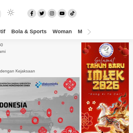
if
Bola & Sports
Woman
Mom
Video
More
30
ami
 dengan Kejaksaan