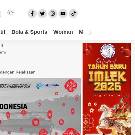
if
Bola & Sports
Woman
Mom
Video
More
30
ami
 dengan Kejaksaan