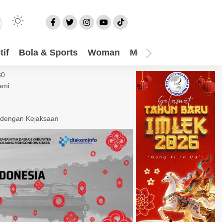
if
Bola & Sports
Woman
Mom
Video
More
30
ami
 dengan Kejaksaan