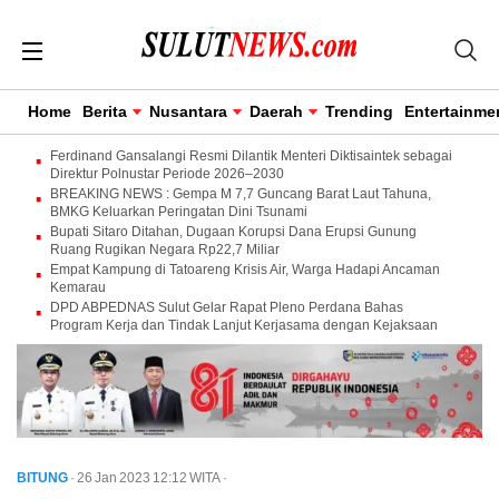
Home
Berita
Nusantara
Daerah
Trending
Entertainme
Ferdinand Gansalangi Resmi Dilantik Menteri Diktisaintek sebagai
Direktur Polnustar Periode 2026–2030
BREAKING NEWS : Gempa M 7,7 Guncang Barat Laut Tahuna,
BMKG Keluarkan Peringatan Dini Tsunami
Bupati Sitaro Ditahan, Dugaan Korupsi Dana Erupsi Gunung
Ruang Rugikan Negara Rp22,7 Miliar
Empat Kampung di Tatoareng Krisis Air, Warga Hadapi Ancaman
Kemarau
DPD ABPEDNAS Sulut Gelar Rapat Pleno Perdana Bahas
Program Kerja dan Tindak Lanjut Kerjasama dengan Kejaksaan
BITUNG
· 26 Jan 2023
12:12
WITA
·