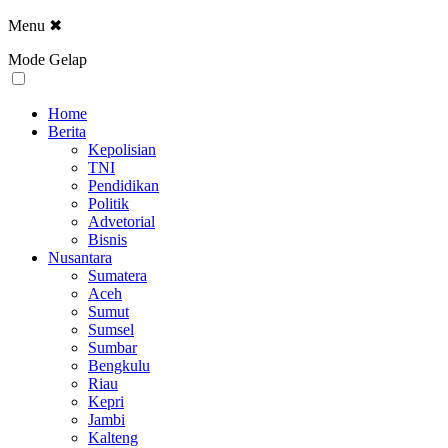
Menu
✖
Mode Gelap
Home
Berita
Kepolisian
TNI
Pendidikan
Politik
Advetorial
Bisnis
Nusantara
Sumatera
Aceh
Sumut
Sumsel
Sumbar
Bengkulu
Riau
Kepri
Jambi
Kalteng