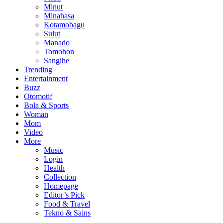
Minut
Minahasa
Kotamobagu
Sulut
Manado
Tomohon
Sangihe
Trending
Entertainment
Buzz
Otomotif
Bola & Sports
Woman
Mom
Video
More
Music
Login
Health
Collection
Homepage
Editor’s Pick
Food & Travel
Tekno & Sains