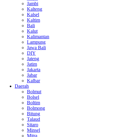
Jambi
Kalteng
Kalsel
Kaltim
Bali
Kalut
Kalimantan
Lampung
Jawa Bali
DIY
Jateng
Jatim
Jakarta
Jabar
Kalbar
Daerah
Bolmut
Bolsel
Boltim
Bolmong
Bitung
Talaud
Sitaro
Minsel
Mitra