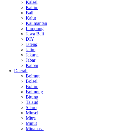
Kalsel
Kaltim
Bali
Kalut
Kalimantan
Lampung
Jawa Bali
DIY
Jateng
Jatim
Jakarta
Jabar
Kalbar
Daerah
Bolmut
Bolsel
Boltim
Bolmong
Bitung
Talaud
Sitaro
Minsel
Mitra
Minut
Minahasa