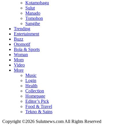
Kotamobagu
Sulut
Manado
Tomohon
Sangihe
Trending
Entertainment
Buzz
Otomotif
Bola & Sports
Woman
Mom
Video
More
Music
Login
Health
Collection
Homepage
Editor’s Pick
Food & Travel
Tekno & Sains
Copyright ©2026 Sulutnews.com All Rights Reserved