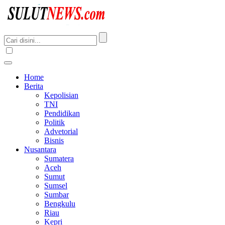
Home
Berita
Kepolisian
TNI
Pendidikan
Politik
Advetorial
Bisnis
Nusantara
Sumatera
Aceh
Sumut
Sumsel
Sumbar
Bengkulu
Riau
Kepri