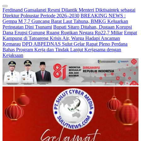
Ferdinand Gansalangi Resmi Dilantik Menteri Diktisaintek sebagai
Direktur Polnustar Periode 2026–2030
BREAKING NEWS :
Gempa M 7,7 Guncang Barat Laut Tahuna, BMKG Keluarkan
Peringatan Dini Tsunami
Bupati Sitaro Ditahan, Dugaan Korupsi
Dana Erupsi Gunung Ruang Rugikan Negara Rp22,7 Miliar
Empat
Kampung di Tatoareng Krisis Air, Warga Hadapi Ancaman
Kemarau
DPD ABPEDNAS Sulut Gelar Rapat Pleno Perdana
Bahas Program Kerja dan Tindak Lanjut Kerjasama dengan
Kejaksaan