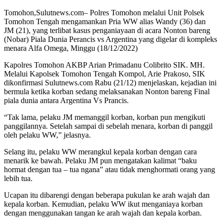
Tomohon,Sulutnews.com– Polres Tomohon melalui Unit Polsek
Tomohon Tengah mengamankan Pria WW alias Wandy (36) dan
JM (21), yang terlibat kasus penganiayaan di acara Nonton bareng
(Nobar) Piala Dunia Perancis vs Argentina yang digelar di kompleks
menara Alfa Omega, Minggu (18/12/2022)
Kapolres Tomohon AKBP Arian Primadanu Colibrito SIK. MH.
Melalui Kapolsek Tomohon Tengah Kompol, Arie Prakoso, SIK
dikonfirmasi Sulutnews.com Rabu (21/12) menjelaskan, kejadian ini
bermula ketika korban sedang melaksanakan Nonton bareng Final
piala dunia antara Argentina Vs Prancis.
“Tak lama, pelaku JM memanggil korban, korban pun mengikuti
panggilannya. Setelah sampai di sebelah menara, korban di panggil
oleh pelaku WW,” jelasnya.
Selang itu, pelaku WW merangkul kepala korban dengan cara
menarik ke bawah. Pelaku JM pun mengatakan kalimat “baku
hormat dengan tua – tua ngana” atau tidak menghormati orang yang
lebih tua.
Ucapan itu dibarengi dengan beberapa pukulan ke arah wajah dan
kepala korban. Kemudian, pelaku WW ikut menganiaya korban
dengan menggunakan tangan ke arah wajah dan kepala korban.