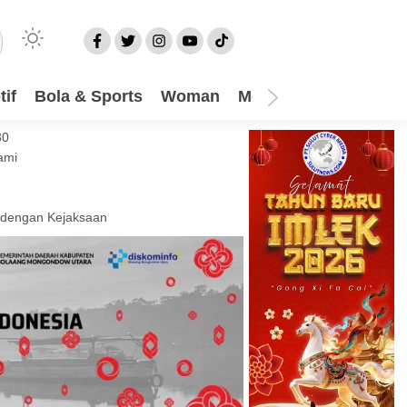
if
Bola & Sports
Woman
Mom
Video
More
30
ami
 dengan Kejaksaan