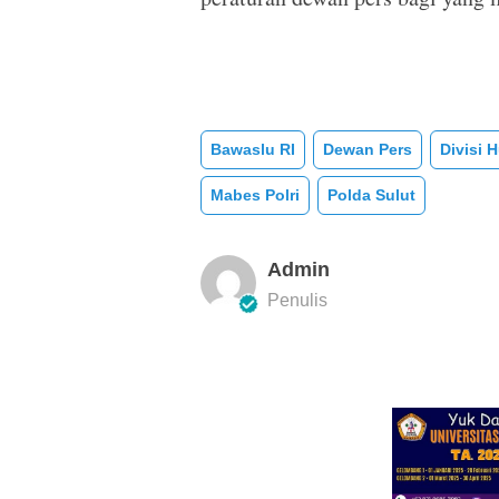
Bawaslu RI
Dewan Pers
Divisi 
Mabes Polri
Polda Sulut
Admin
Penulis