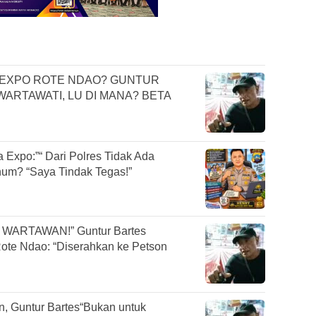
K EXPO ROTE NDAO? GUNTUR
ARTAWATI, LU DI MANA? BETA
 Expo:”“ Dari Polres Tidak Ada
num? “Saya Tindak Tegas!”
k WARTAWAN!” Guntur Bartes
ote Ndao: “Diserahkan ke Petson
, Guntur Bartes“Bukan untuk