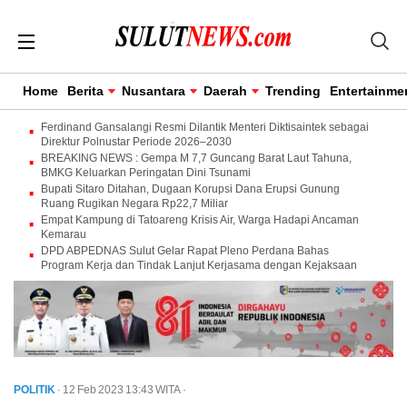
Home
Berita
Nusantara
Daerah
Trending
Entertainme
Ferdinand Gansalangi Resmi Dilantik Menteri Diktisaintek sebagai
Direktur Polnustar Periode 2026–2030
BREAKING NEWS : Gempa M 7,7 Guncang Barat Laut Tahuna,
BMKG Keluarkan Peringatan Dini Tsunami
Bupati Sitaro Ditahan, Dugaan Korupsi Dana Erupsi Gunung
Ruang Rugikan Negara Rp22,7 Miliar
Empat Kampung di Tatoareng Krisis Air, Warga Hadapi Ancaman
Kemarau
DPD ABPEDNAS Sulut Gelar Rapat Pleno Perdana Bahas
Program Kerja dan Tindak Lanjut Kerjasama dengan Kejaksaan
POLITIK
· 12 Feb 2023
13:43
WITA
·