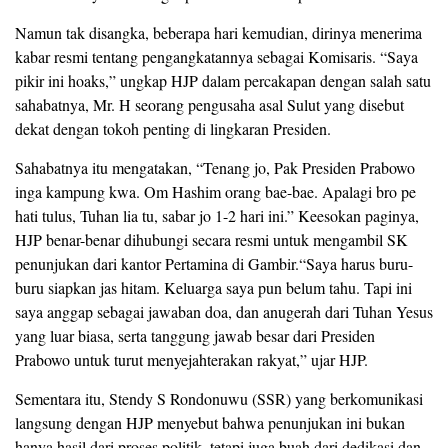
Namun tak disangka, beberapa hari kemudian, dirinya menerima
kabar resmi tentang pengangkatannya sebagai Komisaris. “Saya
pikir ini hoaks,” ungkap HJP dalam percakapan dengan salah satu
sahabatnya, Mr. H seorang pengusaha asal Sulut yang disebut
dekat dengan tokoh penting di lingkaran Presiden.
Sahabatnya itu mengatakan, “Tenang jo, Pak Presiden Prabowo
inga kampung kwa. Om Hashim orang bae-bae. Apalagi bro pe
hati tulus, Tuhan lia tu, sabar jo 1-2 hari ini.” Keesokan paginya,
HJP benar-benar dihubungi secara resmi untuk mengambil SK
penunjukan dari kantor Pertamina di Gambir.“Saya harus buru-
buru siapkan jas hitam. Keluarga saya pun belum tahu. Tapi ini
saya anggap sebagai jawaban doa, dan anugerah dari Tuhan Yesus
yang luar biasa, serta tanggung jawab besar dari Presiden
Prabowo untuk turut menyejahterakan rakyat,” ujar HJP.
Sementara itu, Stendy S Rondonuwu (SSR) yang berkomunikasi
langsung dengan HJP menyebut bahwa penunjukan ini bukan
hanya hasil dari proses politik, tetapi juga buah dari dedikasi dan