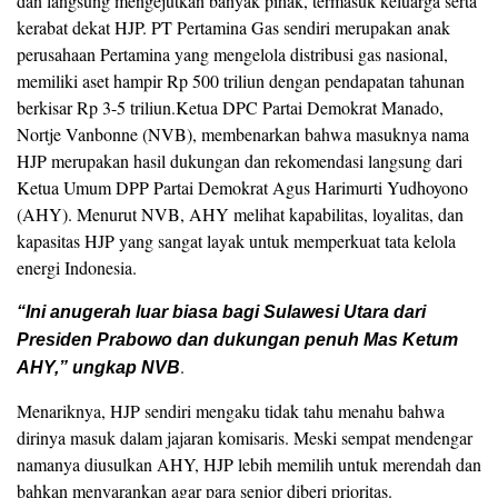
dan langsung mengejutkan banyak pihak, termasuk keluarga serta
kerabat dekat HJP. PT Pertamina Gas sendiri merupakan anak
perusahaan Pertamina yang mengelola distribusi gas nasional,
memiliki aset hampir Rp 500 triliun dengan pendapatan tahunan
berkisar Rp 3-5 triliun.Ketua DPC Partai Demokrat Manado,
Nortje Vanbonne (NVB), membenarkan bahwa masuknya nama
HJP merupakan hasil dukungan dan rekomendasi langsung dari
Ketua Umum DPP Partai Demokrat Agus Harimurti Yudhoyono
(AHY). Menurut NVB, AHY melihat kapabilitas, loyalitas, dan
kapasitas HJP yang sangat layak untuk memperkuat tata kelola
energi Indonesia.
“Ini anugerah luar biasa bagi Sulawesi Utara dari
Presiden Prabowo dan dukungan penuh Mas Ketum
.
AHY,” ungkap NVB
Menariknya, HJP sendiri mengaku tidak tahu menahu bahwa
dirinya masuk dalam jajaran komisaris. Meski sempat mendengar
namanya diusulkan AHY, HJP lebih memilih untuk merendah dan
bahkan menyarankan agar para senior diberi prioritas.