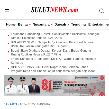
Home
Berita
Nusantara
Daerah
Trending
Entertainme
Ferdinand Gansalangi Resmi Dilantik Menteri Diktisaintek sebagai
Direktur Polnustar Periode 2026–2030
BREAKING NEWS : Gempa M 7,7 Guncang Barat Laut Tahuna,
BMKG Keluarkan Peringatan Dini Tsunami
Bupati Sitaro Ditahan, Dugaan Korupsi Dana Erupsi Gunung
Ruang Rugikan Negara Rp22,7 Miliar
Empat Kampung di Tatoareng Krisis Air, Warga Hadapi Ancaman
Kemarau
DPD ABPEDNAS Sulut Gelar Rapat Pleno Perdana Bahas
Program Kerja dan Tindak Lanjut Kerjasama dengan Kejaksaan
JAKARTA
· 16 Jul 2025
16:49
WITA
·