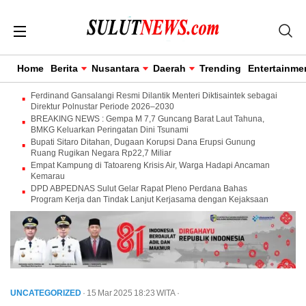
Home
Berita
Nusantara
Daerah
Trending
Entertainme
Ferdinand Gansalangi Resmi Dilantik Menteri Diktisaintek sebagai
Direktur Polnustar Periode 2026–2030
BREAKING NEWS : Gempa M 7,7 Guncang Barat Laut Tahuna,
BMKG Keluarkan Peringatan Dini Tsunami
Bupati Sitaro Ditahan, Dugaan Korupsi Dana Erupsi Gunung
Ruang Rugikan Negara Rp22,7 Miliar
Empat Kampung di Tatoareng Krisis Air, Warga Hadapi Ancaman
Kemarau
DPD ABPEDNAS Sulut Gelar Rapat Pleno Perdana Bahas
Program Kerja dan Tindak Lanjut Kerjasama dengan Kejaksaan
UNCATEGORIZED
· 15 Mar 2025
18:23
WITA
·