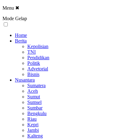
Menu
✖
Mode Gelap
Home
Berita
Kepolisian
TNI
Pendidikan
Politik
Advetorial
Bisnis
Nusantara
Sumatera
Aceh
Sumut
Sumsel
Sumbar
Bengkulu
Riau
Kepri
Jambi
Kalteng