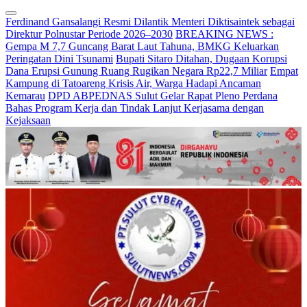
Ferdinand Gansalangi Resmi Dilantik Menteri Diktisaintek sebagai
Direktur Polnustar Periode 2026–2030
BREAKING NEWS :
Gempa M 7,7 Guncang Barat Laut Tahuna, BMKG Keluarkan
Peringatan Dini Tsunami
Bupati Sitaro Ditahan, Dugaan Korupsi
Dana Erupsi Gunung Ruang Rugikan Negara Rp22,7 Miliar
Empat
Kampung di Tatoareng Krisis Air, Warga Hadapi Ancaman
Kemarau
DPD ABPEDNAS Sulut Gelar Rapat Pleno Perdana
Bahas Program Kerja dan Tindak Lanjut Kerjasama dengan
Kejaksaan