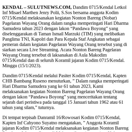
KENDAL – SULUTNEWS.COM,
Dandim 0715/Kendal Letkol
Inf Misael Marthen Jenry Polii, S.Sos bersama anggota Kodim
0715/Kendal melaksanakan kegiatan Nonton Bareng (Nobar)
Pagelaran Wayang Orang dalam rangka memperingati Hari Dharma
Samudera tahun 2023 dengan lakon “Pandawa Boyong” yang
diselenggarakan di Taman Ismail Marzuki (TIM) yang melibatkan
Panglima TNI, Kapolri dan Para Kepala Staf Angkatan sebagai
pemeran dalam kegiatan Pagelaran Wayang Orang tersebut yang di
siarkan secara Live Streaming. Acara Nonton Bareng Pagelaran
Wayang Orang tersebut di laksanakan di Aula Makodim
0715/Kendal dan di seluruh Koramil jajaran Kodim 0715/Kendal.
Minggu (15/1/2023).
Dandim 0715/Kendal melalui Pasiter Kodim 0715/Kendal, Kapten
CHB Bambang Ruseno menuturkan, ” Dalam rangka memperingati
Hari Dharma Samudera yang ke 61 tahun 2023, Kami
melaksanakan kegiatan Nonton Bareng Pagelaran Wayang Orang
dengan lakon “Pandawa Boyong” yang menceritakan tentang
sejarah dari peristiwa pada tanggal 15 Januari tahun 1962 atau 61
tahun yang silam,” tuturnya.
Di tempat terpisah Danramil 16/Rowosari Kodim 0715/Kendal,
Kapten Inf Cahyono Suyatno mengatakan, ” Anggota Koramil
jajaran Kodim 0715/Kendal melaksanakan kegiatan Nonton Bareng