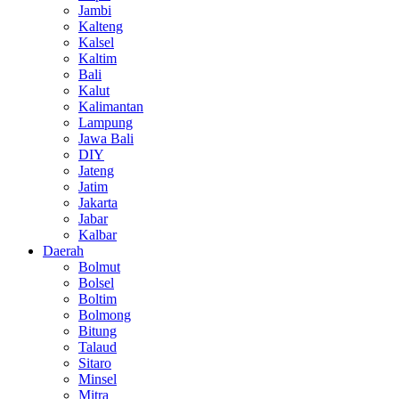
Jambi
Kalteng
Kalsel
Kaltim
Bali
Kalut
Kalimantan
Lampung
Jawa Bali
DIY
Jateng
Jatim
Jakarta
Jabar
Kalbar
Daerah
Bolmut
Bolsel
Boltim
Bolmong
Bitung
Talaud
Sitaro
Minsel
Mitra