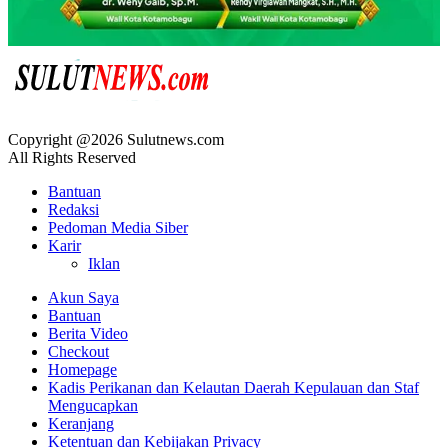
Copyright @2026 Sulutnews.com
All Rights Reserved
Bantuan
Redaksi
Pedoman Media Siber
Karir
Iklan
Akun Saya
Bantuan
Berita Video
Checkout
Homepage
Kadis Perikanan dan Kelautan Daerah Kepulauan dan Staf
Mengucapkan
Keranjang
Ketentuan dan Kebijakan Privacy