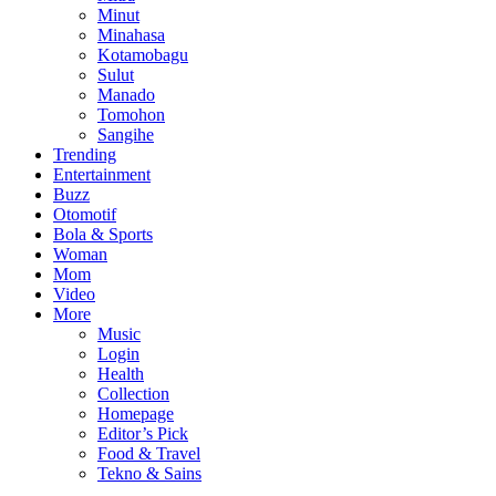
Minut
Minahasa
Kotamobagu
Sulut
Manado
Tomohon
Sangihe
Trending
Entertainment
Buzz
Otomotif
Bola & Sports
Woman
Mom
Video
More
Music
Login
Health
Collection
Homepage
Editor’s Pick
Food & Travel
Tekno & Sains