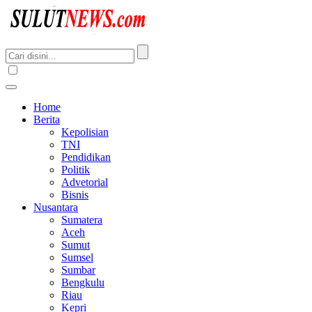
Home
Berita
Kepolisian
TNI
Pendidikan
Politik
Advetorial
Bisnis
Nusantara
Sumatera
Aceh
Sumut
Sumsel
Sumbar
Bengkulu
Riau
Kepri