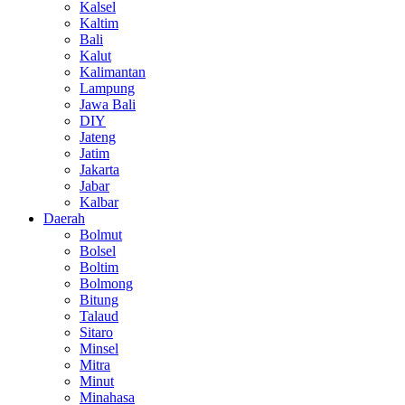
Kalsel
Kaltim
Bali
Kalut
Kalimantan
Lampung
Jawa Bali
DIY
Jateng
Jatim
Jakarta
Jabar
Kalbar
Daerah
Bolmut
Bolsel
Boltim
Bolmong
Bitung
Talaud
Sitaro
Minsel
Mitra
Minut
Minahasa