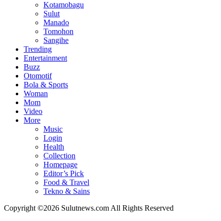
Kotamobagu
Sulut
Manado
Tomohon
Sangihe
Trending
Entertainment
Buzz
Otomotif
Bola & Sports
Woman
Mom
Video
More
Music
Login
Health
Collection
Homepage
Editor’s Pick
Food & Travel
Tekno & Sains
Copyright ©2026 Sulutnews.com All Rights Reserved