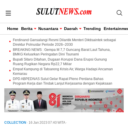
Home
Berita
Nusantara
Daerah
Trending
Entertainme
Ferdinand Gansalangi Resmi Dilantik Menteri Diktisaintek sebagai
Direktur Polnustar Periode 2026–2030
BREAKING NEWS : Gempa M 7,7 Guncang Barat Laut Tahuna,
BMKG Keluarkan Peringatan Dini Tsunami
Bupati Sitaro Ditahan, Dugaan Korupsi Dana Erupsi Gunung
Ruang Rugikan Negara Rp22,7 Miliar
Empat Kampung di Tatoareng Krisis Air, Warga Hadapi Ancaman
Kemarau
DPD ABPEDNAS Sulut Gelar Rapat Pleno Perdana Bahas
Program Kerja dan Tindak Lanjut Kerjasama dengan Kejaksaan
COLLECTION
· 16 Jan 2023
07:40
WITA
·