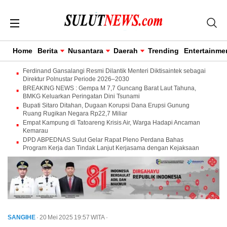
Home
Berita
Nusantara
Daerah
Trending
Entertainme
Ferdinand Gansalangi Resmi Dilantik Menteri Diktisaintek sebagai
Direktur Polnustar Periode 2026–2030
BREAKING NEWS : Gempa M 7,7 Guncang Barat Laut Tahuna,
BMKG Keluarkan Peringatan Dini Tsunami
Bupati Sitaro Ditahan, Dugaan Korupsi Dana Erupsi Gunung
Ruang Rugikan Negara Rp22,7 Miliar
Empat Kampung di Tatoareng Krisis Air, Warga Hadapi Ancaman
Kemarau
DPD ABPEDNAS Sulut Gelar Rapat Pleno Perdana Bahas
Program Kerja dan Tindak Lanjut Kerjasama dengan Kejaksaan
SANGIHE
· 20 Mei 2025
19:57
WITA
·