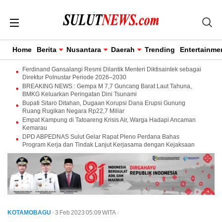
Home
Berita
Nusantara
Daerah
Trending
Entertainme
Ferdinand Gansalangi Resmi Dilantik Menteri Diktisaintek sebagai
Direktur Polnustar Periode 2026–2030
BREAKING NEWS : Gempa M 7,7 Guncang Barat Laut Tahuna,
BMKG Keluarkan Peringatan Dini Tsunami
Bupati Sitaro Ditahan, Dugaan Korupsi Dana Erupsi Gunung
Ruang Rugikan Negara Rp22,7 Miliar
Empat Kampung di Tatoareng Krisis Air, Warga Hadapi Ancaman
Kemarau
DPD ABPEDNAS Sulut Gelar Rapat Pleno Perdana Bahas
Program Kerja dan Tindak Lanjut Kerjasama dengan Kejaksaan
KOTAMOBAGU
· 3 Feb 2023
05:09
WITA
·