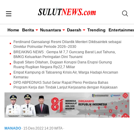
Home
Berita
Nusantara
Daerah
Trending
Entertainme
Ferdinand Gansalangi Resmi Dilantik Menteri Diktisaintek sebagai
Direktur Polnustar Periode 2026–2030
BREAKING NEWS : Gempa M 7,7 Guncang Barat Laut Tahuna,
BMKG Keluarkan Peringatan Dini Tsunami
Bupati Sitaro Ditahan, Dugaan Korupsi Dana Erupsi Gunung
Ruang Rugikan Negara Rp22,7 Miliar
Empat Kampung di Tatoareng Krisis Air, Warga Hadapi Ancaman
Kemarau
DPD ABPEDNAS Sulut Gelar Rapat Pleno Perdana Bahas
Program Kerja dan Tindak Lanjut Kerjasama dengan Kejaksaan
MANADO
· 15 Des 2022
14:20
WITA
·