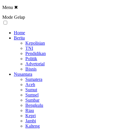
Menu
✖
Mode Gelap
Home
Berita
Kepolisian
TNI
Pendidikan
Politik
Advetorial
Bisnis
Nusantara
Sumatera
Aceh
Sumut
Sumsel
Sumbar
Bengkulu
Riau
Kepri
Jambi
Kalteng