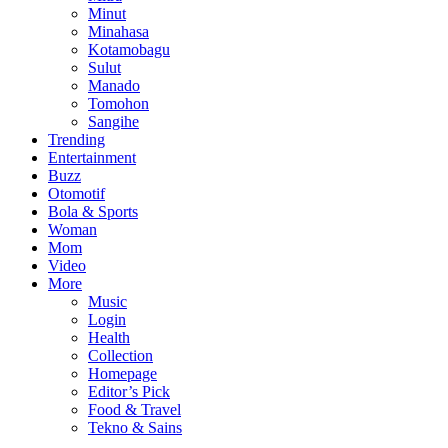
Minut
Minahasa
Kotamobagu
Sulut
Manado
Tomohon
Sangihe
Trending
Entertainment
Buzz
Otomotif
Bola & Sports
Woman
Mom
Video
More
Music
Login
Health
Collection
Homepage
Editor’s Pick
Food & Travel
Tekno & Sains