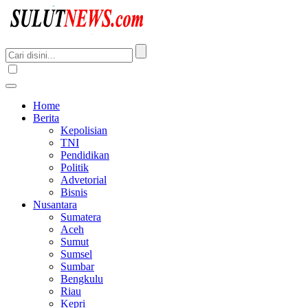
Home
Berita
Kepolisian
TNI
Pendidikan
Politik
Advetorial
Bisnis
Nusantara
Sumatera
Aceh
Sumut
Sumsel
Sumbar
Bengkulu
Riau
Kepri