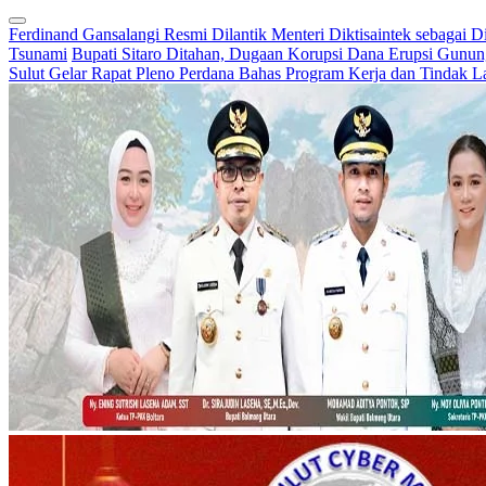
Ferdinand Gansalangi Resmi Dilantik Menteri Diktisaintek sebagai D
Tsunami
Bupati Sitaro Ditahan, Dugaan Korupsi Dana Erupsi Gunu
Sulut Gelar Rapat Pleno Perdana Bahas Program Kerja dan Tindak L