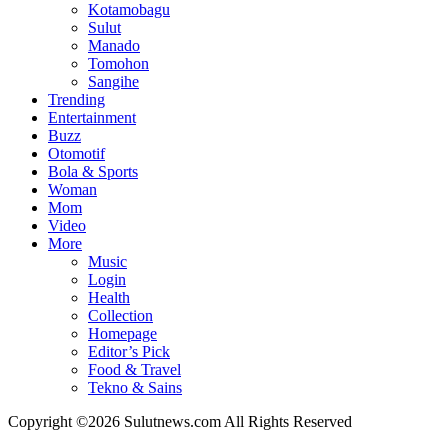
Kotamobagu
Sulut
Manado
Tomohon
Sangihe
Trending
Entertainment
Buzz
Otomotif
Bola & Sports
Woman
Mom
Video
More
Music
Login
Health
Collection
Homepage
Editor’s Pick
Food & Travel
Tekno & Sains
Copyright ©2026 Sulutnews.com All Rights Reserved