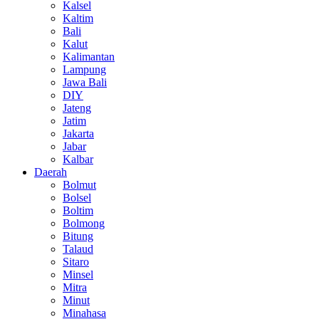
Kalsel
Kaltim
Bali
Kalut
Kalimantan
Lampung
Jawa Bali
DIY
Jateng
Jatim
Jakarta
Jabar
Kalbar
Daerah
Bolmut
Bolsel
Boltim
Bolmong
Bitung
Talaud
Sitaro
Minsel
Mitra
Minut
Minahasa