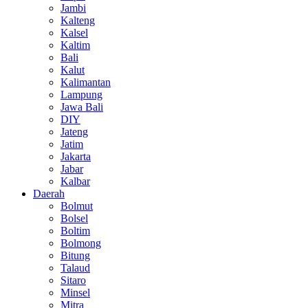
Jambi
Kalteng
Kalsel
Kaltim
Bali
Kalut
Kalimantan
Lampung
Jawa Bali
DIY
Jateng
Jatim
Jakarta
Jabar
Kalbar
Daerah
Bolmut
Bolsel
Boltim
Bolmong
Bitung
Talaud
Sitaro
Minsel
Mitra