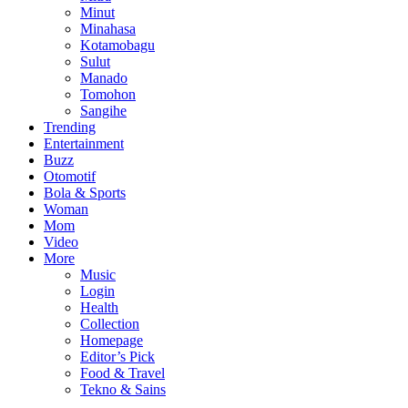
Minut
Minahasa
Kotamobagu
Sulut
Manado
Tomohon
Sangihe
Trending
Entertainment
Buzz
Otomotif
Bola & Sports
Woman
Mom
Video
More
Music
Login
Health
Collection
Homepage
Editor’s Pick
Food & Travel
Tekno & Sains