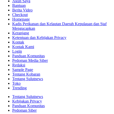
Akun Saya
Bantuan
Berita Video
Checkout
Homepage
Kadis Perikanan dan Kelautan Daerah Kepulauan dan Staf
Mengucapkan
Keranjang
Ketentuan dan Kebijakan Privacy
Kontak
Kontak Kami
Login
Panduan Komunitas
Pedoman Media Siber
Redaksi
Sample Page
Tentang Kobaran
Tentang Sulutnews
Toko
Trending
Tentang Sulutnews
Kebijakan Privacy
Panduan Komunitas
Pedoman Siber