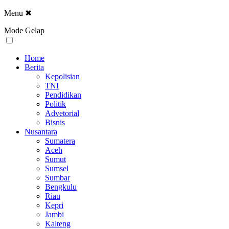
Menu
✖
Mode Gelap
Home
Berita
Kepolisian
TNI
Pendidikan
Politik
Advetorial
Bisnis
Nusantara
Sumatera
Aceh
Sumut
Sumsel
Sumbar
Bengkulu
Riau
Kepri
Jambi
Kalteng