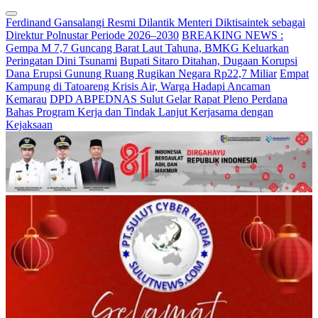
Ferdinand Gansalangi Resmi Dilantik Menteri Diktisaintek sebagai
Direktur Polnustar Periode 2026–2030
BREAKING NEWS :
Gempa M 7,7 Guncang Barat Laut Tahuna, BMKG Keluarkan
Peringatan Dini Tsunami
Bupati Sitaro Ditahan, Dugaan Korupsi
Dana Erupsi Gunung Ruang Rugikan Negara Rp22,7 Miliar
Empat
Kampung di Tatoareng Krisis Air, Warga Hadapi Ancaman
Kemarau
DPD ABPEDNAS Sulut Gelar Rapat Pleno Perdana
Bahas Program Kerja dan Tindak Lanjut Kerjasama dengan
Kejaksaan