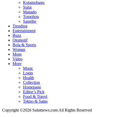
Kotamobagu
Sulut
Manado
Tomohon
Sangihe
Trending
Entertainment
Buzz
Otomotif
Bola & Sports
Woman
Mom
Video
More
Music
Login
Health
Collection
Homepage
Editor’s Pick
Food & Travel
Tekno & Sains
Copyright ©2026 Sulutnews.com All Rights Reserved