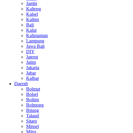
Jambi
Kalteng
Kalsel
Kaltim
Bali
Kalut
Kalimantan
Lampung
Jawa Bali
DIY
Jateng
Jatim
Jakarta
Jabar
Kalbar
Daerah
Bolmut
Bolsel
Boltim
Bolmong
Bitung
Talaud
Sitaro
Minsel
Mitra