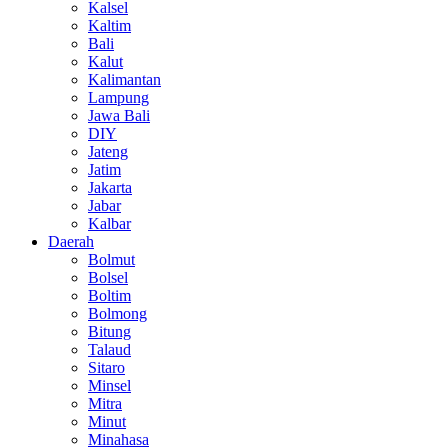
Kalsel
Kaltim
Bali
Kalut
Kalimantan
Lampung
Jawa Bali
DIY
Jateng
Jatim
Jakarta
Jabar
Kalbar
Daerah
Bolmut
Bolsel
Boltim
Bolmong
Bitung
Talaud
Sitaro
Minsel
Mitra
Minut
Minahasa