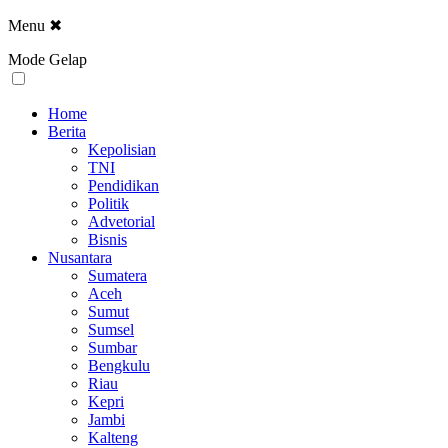
Menu
✖
Mode Gelap
Home
Berita
Kepolisian
TNI
Pendidikan
Politik
Advetorial
Bisnis
Nusantara
Sumatera
Aceh
Sumut
Sumsel
Sumbar
Bengkulu
Riau
Kepri
Jambi
Kalteng