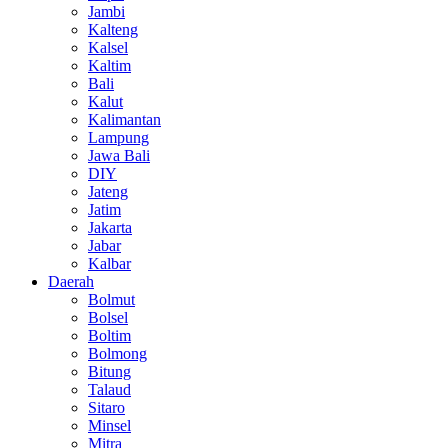
Jambi
Kalteng
Kalsel
Kaltim
Bali
Kalut
Kalimantan
Lampung
Jawa Bali
DIY
Jateng
Jatim
Jakarta
Jabar
Kalbar
Daerah
Bolmut
Bolsel
Boltim
Bolmong
Bitung
Talaud
Sitaro
Minsel
Mitra