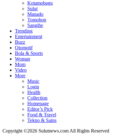
Kotamobagu
Sulut
Manado
Tomohon
Sangihe
Trending
Entertainment
Buzz
Otomotif
Bola & Sports
Woman
Mom
Video
More
Music
Login
Health
Collection
Homepage
Editor’s Pick
Food & Travel
Tekno & Sains
Copyright ©2026 Sulutnews.com All Rights Reserved