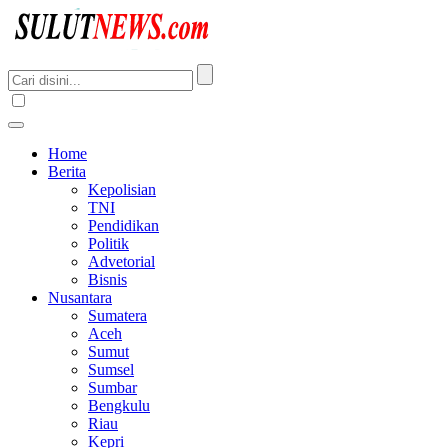
Home
Berita
Kepolisian
TNI
Pendidikan
Politik
Advetorial
Bisnis
Nusantara
Sumatera
Aceh
Sumut
Sumsel
Sumbar
Bengkulu
Riau
Kepri