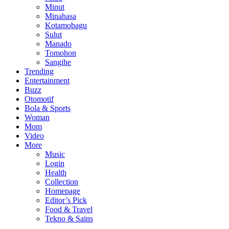
Minut
Minahasa
Kotamobagu
Sulut
Manado
Tomohon
Sangihe
Trending
Entertainment
Buzz
Otomotif
Bola & Sports
Woman
Mom
Video
More
Music
Login
Health
Collection
Homepage
Editor’s Pick
Food & Travel
Tekno & Sains