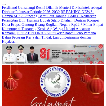
Ferdinand Gansalangi Resmi Dilantik Menteri Diktisaintek sebagai
Direktur Polnustar Periode 2026–2030
BREAKING NEWS :
Gempa M 7,7 Guncang Barat Laut Tahuna, BMKG Keluarkan
Peringatan Dini Tsunami
Bupati Sitaro Ditahan, Dugaan Korupsi
Dana Erupsi Gunung Ruang Rugikan Negara Rp22,7 Miliar
Empat
Kampung di Tatoareng Krisis Air, Warga Hadapi Ancaman
Kemarau
DPD ABPEDNAS Sulut Gelar Rapat Pleno Perdana
Bahas Program Kerja dan Tindak Lanjut Kerjasama dengan
Kejaksaan