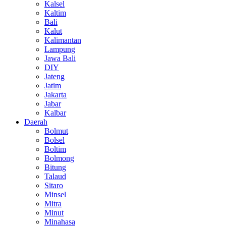
Kalsel
Kaltim
Bali
Kalut
Kalimantan
Lampung
Jawa Bali
DIY
Jateng
Jatim
Jakarta
Jabar
Kalbar
Daerah
Bolmut
Bolsel
Boltim
Bolmong
Bitung
Talaud
Sitaro
Minsel
Mitra
Minut
Minahasa