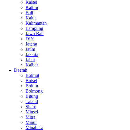
Kalsel
Kaltim
Bali
Kalut
Kalimantan
Lampung
Jawa Bali
DIY
Jateng
Jatim
Jakarta
Jabar
Kalbar
Daerah
Bolmut
Bolsel
Boltim
Bolmong
Bitung
Talaud
Sitaro
Minsel
Mitra
Minut
Minahasa