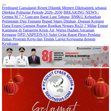
Ferdinand Gansalangi Resmi Dilantik Menteri Diktisaintek sebagai
Direktur Polnustar Periode 2026–2030
BREAKING NEWS :
Gempa M 7,7 Guncang Barat Laut Tahuna, BMKG Keluarkan
Peringatan Dini Tsunami
Bupati Sitaro Ditahan, Dugaan Korupsi
Dana Erupsi Gunung Ruang Rugikan Negara Rp22,7 Miliar
Empat
Kampung di Tatoareng Krisis Air, Warga Hadapi Ancaman
Kemarau
DPD ABPEDNAS Sulut Gelar Rapat Pleno Perdana
Bahas Program Kerja dan Tindak Lanjut Kerjasama dengan
Kejaksaan