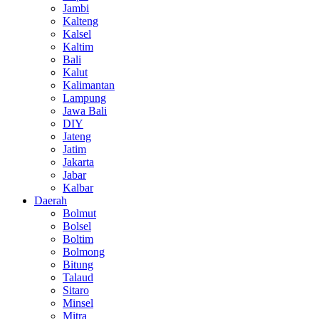
Jambi
Kalteng
Kalsel
Kaltim
Bali
Kalut
Kalimantan
Lampung
Jawa Bali
DIY
Jateng
Jatim
Jakarta
Jabar
Kalbar
Daerah
Bolmut
Bolsel
Boltim
Bolmong
Bitung
Talaud
Sitaro
Minsel
Mitra