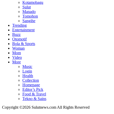
Kotamobagu
Sulut
Manado
Tomohon
Sangihe
Trending
Entertainment
Buzz
Otomotif
Bola & Sports
Woman
Mom
Video
More
Music
Login
Health
Collection
Homepage
Editor’s Pick
Food & Travel
Tekno & Sains
Copyright ©2026 Sulutnews.com All Rights Reserved