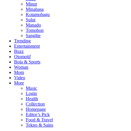
Minut
Minahasa
Kotamobagu
Sulut
Manado
Tomohon
Sangihe
Trending
Entertainment
Buzz
Otomotif
Bola & Sports
Woman
Mom
Video
More
Music
Login
Health
Collection
Homepage
Editor’s Pick
Food & Travel
Tekno & Sains