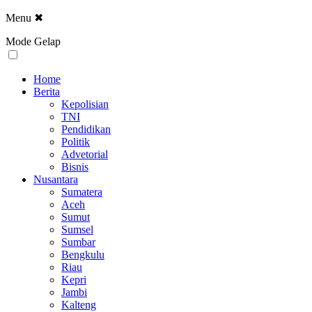
Menu
✖
Mode Gelap
Home
Berita
Kepolisian
TNI
Pendidikan
Politik
Advetorial
Bisnis
Nusantara
Sumatera
Aceh
Sumut
Sumsel
Sumbar
Bengkulu
Riau
Kepri
Jambi
Kalteng