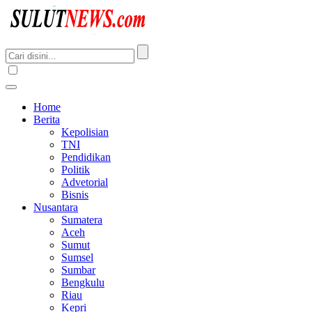
Home
Berita
Kepolisian
TNI
Pendidikan
Politik
Advetorial
Bisnis
Nusantara
Sumatera
Aceh
Sumut
Sumsel
Sumbar
Bengkulu
Riau
Kepri