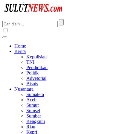
Home
Berita
Kepolisian
TNI
Pendidikan
Politik
Advetorial
Bisnis
Nusantara
Sumatera
Aceh
Sumut
Sumsel
Sumbar
Bengkulu
Riau
Kepri