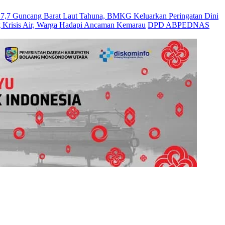
Guncang Barat Laut Tahuna, BMKG Keluarkan Peringatan Dini
 Krisis Air, Warga Hadapi Ancaman Kemarau
DPD ABPEDNAS