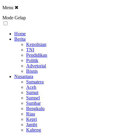
Menu
✖
Mode Gelap
Home
Berita
Kepolisian
TNI
Pendidikan
Politik
Advetorial
Bisnis
Nusantara
Sumatera
Aceh
Sumut
Sumsel
Sumbar
Bengkulu
Riau
Kepri
Jambi
Kalteng