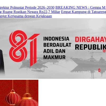
irektur Polnustar Periode 2026–2030
BREAKING NEWS : Gempa M 7,7 
ng Ruang Rugikan Negara Rp22,7 Miliar
Empat Kampung di Tatoareng
anjut Kerjasama dengan Kejaksaan