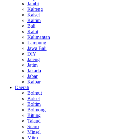
Jambi
Kalteng
Kalsel
Kaltim
Bali
Kalut
Kalimantan
Lampung
Jawa Bali
DIY
Jateng
Jatim
Jakarta
Jabar
Kalbar
Daerah
Bolmut
Bolsel
Boltim
Bolmong
Bitung
Talaud
Sitaro
Minsel
Mitra