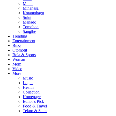
Minut
Minahasa
Kotamobagu
Sulut
Manado
Tomohon
Sangihe
Trending
Entertainment
Buzz
Otomotif
Bola & Sports
Woman
Mom
Video
More
Music
Login
Health
Collection
Homepage
Editor’s Pick
Food & Travel
Tekno & Sains