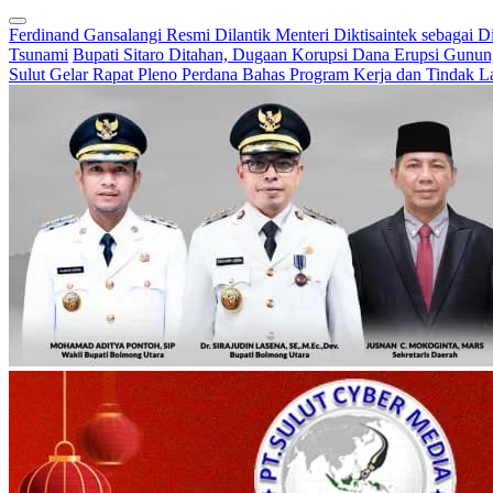
Ferdinand Gansalangi Resmi Dilantik Menteri Diktisaintek sebagai D
Tsunami
Bupati Sitaro Ditahan, Dugaan Korupsi Dana Erupsi Gunu
Sulut Gelar Rapat Pleno Perdana Bahas Program Kerja dan Tindak L