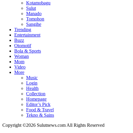
Kotamobagu
Sulut
Manado
Tomohon
Sangihe
Trending
Entertainment
Buzz
Otomotif
Bola & Sports
Woman
Mom
Video
More
Music
Login
Health
Collection
Homepage
Editor’s Pick
Food & Travel
Tekno & Sains
Copyright ©2026 Sulutnews.com All Rights Reserved