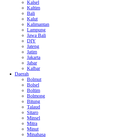
Kalsel
Kaltim
Bali
Kalut
Kalimantan
Lampung
Jawa Bali
DIY
Jateng
Jatim
Jakarta
Jabar
Kalbar
Daerah
Bolmut
Bolsel
Boltim
Bolmong
Bitung
Talaud
Sitaro
Minsel
Mitra
Minut
Minahasa