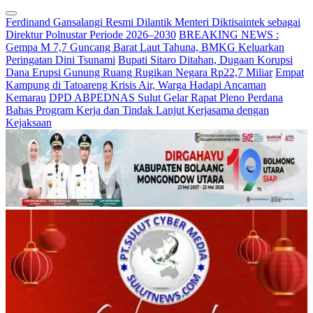
Ferdinand Gansalangi Resmi Dilantik Menteri Diktisaintek sebagai
Direktur Polnustar Periode 2026–2030
BREAKING NEWS :
Gempa M 7,7 Guncang Barat Laut Tahuna, BMKG Keluarkan
Peringatan Dini Tsunami
Bupati Sitaro Ditahan, Dugaan Korupsi
Dana Erupsi Gunung Ruang Rugikan Negara Rp22,7 Miliar
Empat
Kampung di Tatoareng Krisis Air, Warga Hadapi Ancaman
Kemarau
DPD ABPEDNAS Sulut Gelar Rapat Pleno Perdana
Bahas Program Kerja dan Tindak Lanjut Kerjasama dengan
Kejaksaan