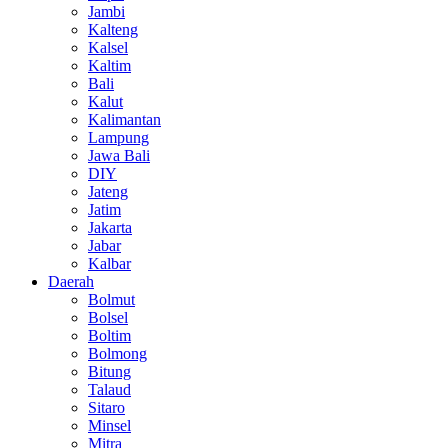
Jambi
Kalteng
Kalsel
Kaltim
Bali
Kalut
Kalimantan
Lampung
Jawa Bali
DIY
Jateng
Jatim
Jakarta
Jabar
Kalbar
Daerah
Bolmut
Bolsel
Boltim
Bolmong
Bitung
Talaud
Sitaro
Minsel
Mitra