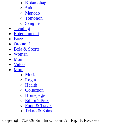
Kotamobagu
Sulut
Manado
Tomohon
Sangihe
Trending
Entertainment
Buzz
Otomotif
Bola & Sports
Woman
Mom
Video
More
Music
Login
Health
Collection
Homepage
Editor’s Pick
Food & Travel
Tekno & Sains
Copyright ©2026 Sulutnews.com All Rights Reserved