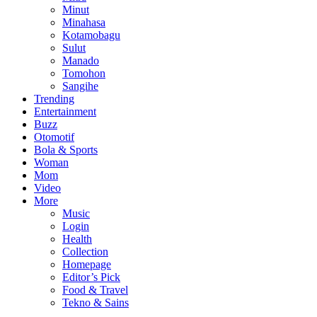
Minut
Minahasa
Kotamobagu
Sulut
Manado
Tomohon
Sangihe
Trending
Entertainment
Buzz
Otomotif
Bola & Sports
Woman
Mom
Video
More
Music
Login
Health
Collection
Homepage
Editor’s Pick
Food & Travel
Tekno & Sains