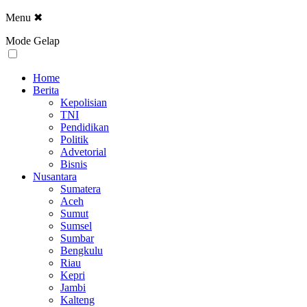
Menu
✖
Mode Gelap
Home
Berita
Kepolisian
TNI
Pendidikan
Politik
Advetorial
Bisnis
Nusantara
Sumatera
Aceh
Sumut
Sumsel
Sumbar
Bengkulu
Riau
Kepri
Jambi
Kalteng