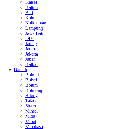
Kalsel
Kaltim
Bali
Kalut
Kalimantan
Lampung
Jawa Bali
DIY
Jateng
Jatim
Jakarta
Jabar
Kalbar
Daerah
Bolmut
Bolsel
Boltim
Bolmong
Bitung
Talaud
Sitaro
Minsel
Mitra
Minut
Minahasa