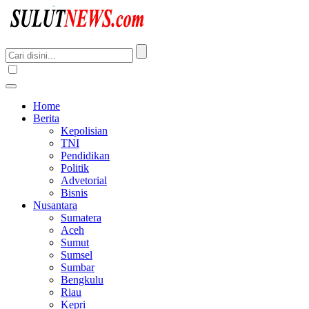
Home
Berita
Kepolisian
TNI
Pendidikan
Politik
Advetorial
Bisnis
Nusantara
Sumatera
Aceh
Sumut
Sumsel
Sumbar
Bengkulu
Riau
Kepri