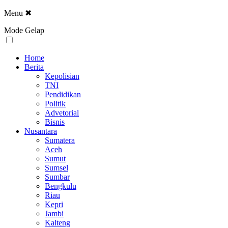
Menu
✖
Mode Gelap
Home
Berita
Kepolisian
TNI
Pendidikan
Politik
Advetorial
Bisnis
Nusantara
Sumatera
Aceh
Sumut
Sumsel
Sumbar
Bengkulu
Riau
Kepri
Jambi
Kalteng