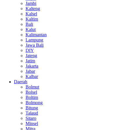
Jambi
Kalteng
Kalsel
Kaltim
Bali
Kalut
Kalimantan
Lampung
Jawa Bali
DIY
Jateng
Jatim
Jakarta
Jabar
Kalbar
Daerah
Bolmut
Bolsel
Boltim
Bolmong
Bitung
Talaud
Sitaro
Minsel
Mitra