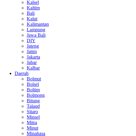
Kalsel
Kaltim
Bali
Kalut
Kalimantan
Lampung
Jawa Bali
DIY
Jateng
Jatim
Jakarta
Jabar
Kalbar
Daerah
Bolmut
Bolsel
Boltim
Bolmong
Bitung
Talaud
Sitaro
Minsel
Mitra
Minut
Minahasa