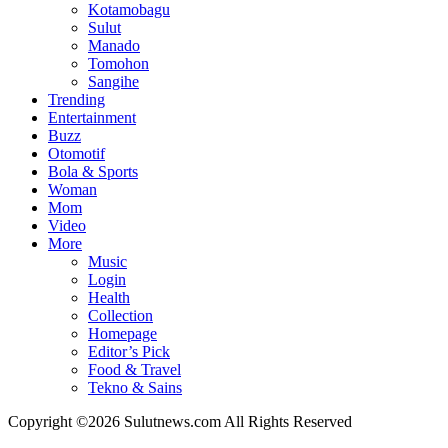
Kotamobagu
Sulut
Manado
Tomohon
Sangihe
Trending
Entertainment
Buzz
Otomotif
Bola & Sports
Woman
Mom
Video
More
Music
Login
Health
Collection
Homepage
Editor’s Pick
Food & Travel
Tekno & Sains
Copyright ©2026 Sulutnews.com All Rights Reserved