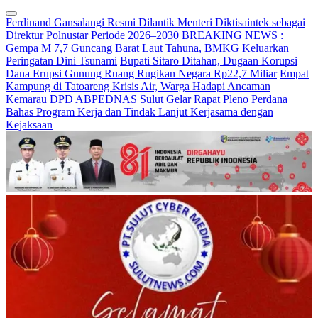
Ferdinand Gansalangi Resmi Dilantik Menteri Diktisaintek sebagai
Direktur Polnustar Periode 2026–2030
BREAKING NEWS :
Gempa M 7,7 Guncang Barat Laut Tahuna, BMKG Keluarkan
Peringatan Dini Tsunami
Bupati Sitaro Ditahan, Dugaan Korupsi
Dana Erupsi Gunung Ruang Rugikan Negara Rp22,7 Miliar
Empat
Kampung di Tatoareng Krisis Air, Warga Hadapi Ancaman
Kemarau
DPD ABPEDNAS Sulut Gelar Rapat Pleno Perdana
Bahas Program Kerja dan Tindak Lanjut Kerjasama dengan
Kejaksaan