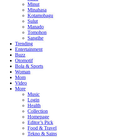
Minut
Minahasa
Kotamobagu
Sulut
Manado
Tomohon
Sangihe
Trending
Entertainment
Buzz
Otomotif
Bola & Sports
Woman
Mom
Video
More
Music
Login
Health
Collection
Homepage
Editor’s Pick
Food & Travel
Tekno & Sains