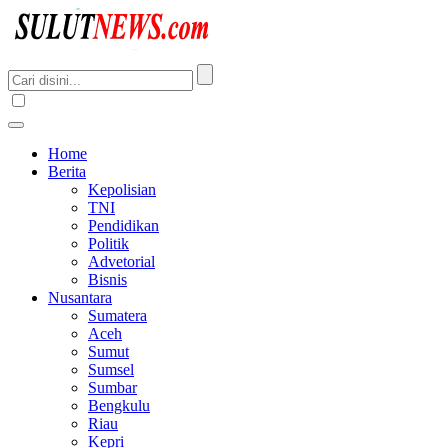
Home
Berita
Kepolisian
TNI
Pendidikan
Politik
Advetorial
Bisnis
Nusantara
Sumatera
Aceh
Sumut
Sumsel
Sumbar
Bengkulu
Riau
Kepri