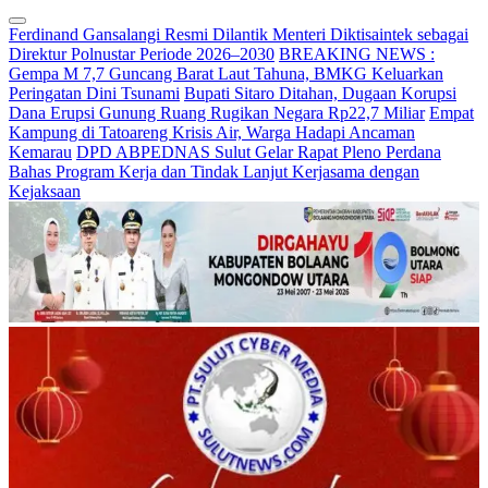
Ferdinand Gansalangi Resmi Dilantik Menteri Diktisaintek sebagai
Direktur Polnustar Periode 2026–2030
BREAKING NEWS :
Gempa M 7,7 Guncang Barat Laut Tahuna, BMKG Keluarkan
Peringatan Dini Tsunami
Bupati Sitaro Ditahan, Dugaan Korupsi
Dana Erupsi Gunung Ruang Rugikan Negara Rp22,7 Miliar
Empat
Kampung di Tatoareng Krisis Air, Warga Hadapi Ancaman
Kemarau
DPD ABPEDNAS Sulut Gelar Rapat Pleno Perdana
Bahas Program Kerja dan Tindak Lanjut Kerjasama dengan
Kejaksaan