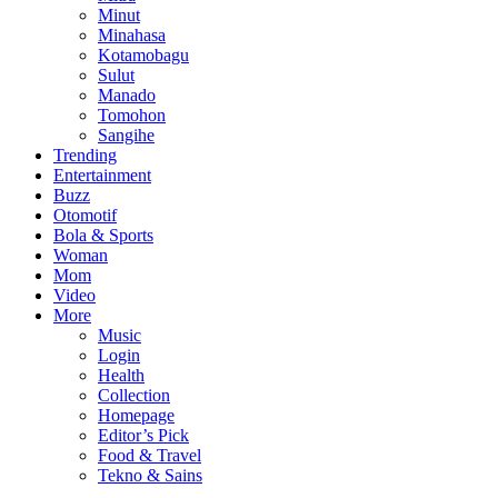
Minut
Minahasa
Kotamobagu
Sulut
Manado
Tomohon
Sangihe
Trending
Entertainment
Buzz
Otomotif
Bola & Sports
Woman
Mom
Video
More
Music
Login
Health
Collection
Homepage
Editor’s Pick
Food & Travel
Tekno & Sains