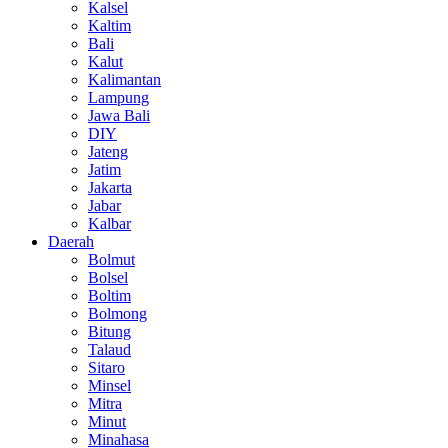
Kalsel
Kaltim
Bali
Kalut
Kalimantan
Lampung
Jawa Bali
DIY
Jateng
Jatim
Jakarta
Jabar
Kalbar
Daerah
Bolmut
Bolsel
Boltim
Bolmong
Bitung
Talaud
Sitaro
Minsel
Mitra
Minut
Minahasa