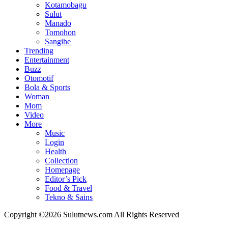
Kotamobagu
Sulut
Manado
Tomohon
Sangihe
Trending
Entertainment
Buzz
Otomotif
Bola & Sports
Woman
Mom
Video
More
Music
Login
Health
Collection
Homepage
Editor’s Pick
Food & Travel
Tekno & Sains
Copyright ©2026 Sulutnews.com All Rights Reserved