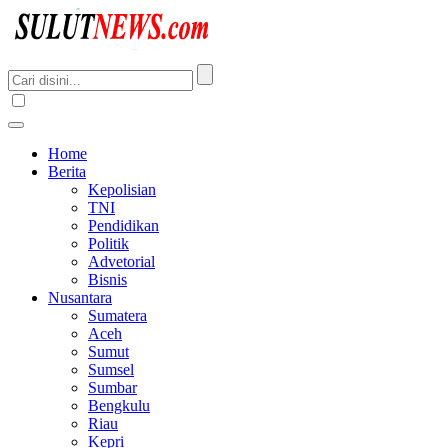
Home
Berita
Kepolisian
TNI
Pendidikan
Politik
Advetorial
Bisnis
Nusantara
Sumatera
Aceh
Sumut
Sumsel
Sumbar
Bengkulu
Riau
Kepri