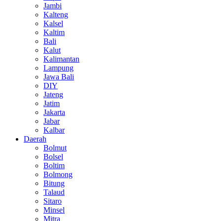
Jambi
Kalteng
Kalsel
Kaltim
Bali
Kalut
Kalimantan
Lampung
Jawa Bali
DIY
Jateng
Jatim
Jakarta
Jabar
Kalbar
Daerah
Bolmut
Bolsel
Boltim
Bolmong
Bitung
Talaud
Sitaro
Minsel
Mitra