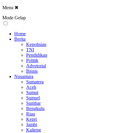
Menu
✖
Mode Gelap
Home
Berita
Kepolisian
TNI
Pendidikan
Politik
Advetorial
Bisnis
Nusantara
Sumatera
Aceh
Sumut
Sumsel
Sumbar
Bengkulu
Riau
Kepri
Jambi
Kalteng