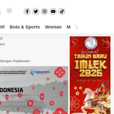
if
Bola & Sports
Woman
Mom
Video
More
30
ami
 dengan Kejaksaan