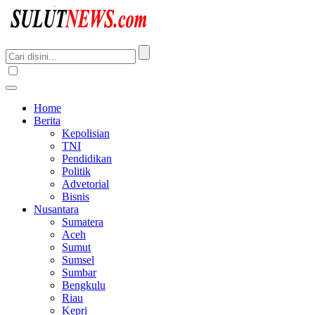
Home
Berita
Kepolisian
TNI
Pendidikan
Politik
Advetorial
Bisnis
Nusantara
Sumatera
Aceh
Sumut
Sumsel
Sumbar
Bengkulu
Riau
Kepri