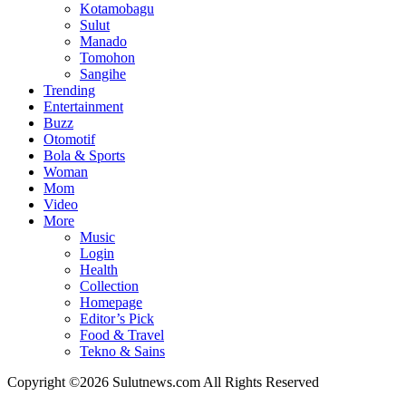
Kotamobagu
Sulut
Manado
Tomohon
Sangihe
Trending
Entertainment
Buzz
Otomotif
Bola & Sports
Woman
Mom
Video
More
Music
Login
Health
Collection
Homepage
Editor’s Pick
Food & Travel
Tekno & Sains
Copyright ©2026 Sulutnews.com All Rights Reserved