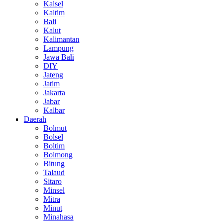
Kalsel
Kaltim
Bali
Kalut
Kalimantan
Lampung
Jawa Bali
DIY
Jateng
Jatim
Jakarta
Jabar
Kalbar
Daerah
Bolmut
Bolsel
Boltim
Bolmong
Bitung
Talaud
Sitaro
Minsel
Mitra
Minut
Minahasa