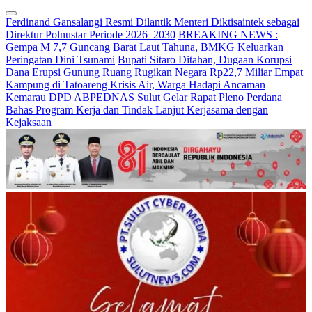
Ferdinand Gansalangi Resmi Dilantik Menteri Diktisaintek sebagai
Direktur Polnustar Periode 2026–2030
BREAKING NEWS :
Gempa M 7,7 Guncang Barat Laut Tahuna, BMKG Keluarkan
Peringatan Dini Tsunami
Bupati Sitaro Ditahan, Dugaan Korupsi
Dana Erupsi Gunung Ruang Rugikan Negara Rp22,7 Miliar
Empat
Kampung di Tatoareng Krisis Air, Warga Hadapi Ancaman
Kemarau
DPD ABPEDNAS Sulut Gelar Rapat Pleno Perdana
Bahas Program Kerja dan Tindak Lanjut Kerjasama dengan
Kejaksaan