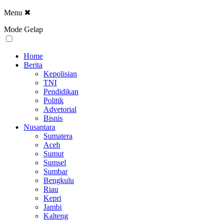
Menu
✖
Mode Gelap
Home
Berita
Kepolisian
TNI
Pendidikan
Politik
Advetorial
Bisnis
Nusantara
Sumatera
Aceh
Sumut
Sumsel
Sumbar
Bengkulu
Riau
Kepri
Jambi
Kalteng