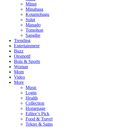
Minut
Minahasa
Kotamobagu
Sulut
Manado
Tomohon
Sangihe
Trending
Entertainment
Buzz
Otomotif
Bola & Sports
Woman
Mom
Video
More
Music
Login
Health
Collection
Homepage
Editor’s Pick
Food & Travel
Tekno & Sains