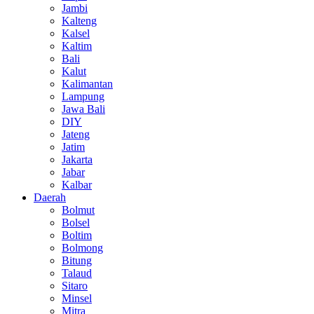
Jambi
Kalteng
Kalsel
Kaltim
Bali
Kalut
Kalimantan
Lampung
Jawa Bali
DIY
Jateng
Jatim
Jakarta
Jabar
Kalbar
Daerah
Bolmut
Bolsel
Boltim
Bolmong
Bitung
Talaud
Sitaro
Minsel
Mitra