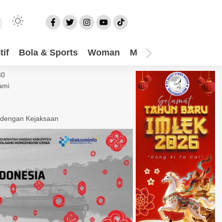
if
Bola & Sports
Woman
Mom
Video
More
30
ami
 dengan Kejaksaan