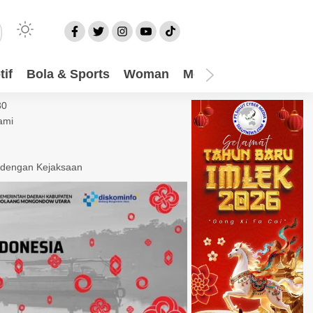
if
Bola & Sports
Woman
Mom
Video
More
30
ami
 dengan Kejaksaan