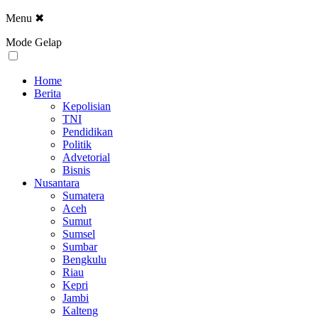
Menu
✖
Mode Gelap
Home
Berita
Kepolisian
TNI
Pendidikan
Politik
Advetorial
Bisnis
Nusantara
Sumatera
Aceh
Sumut
Sumsel
Sumbar
Bengkulu
Riau
Kepri
Jambi
Kalteng