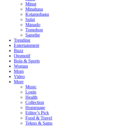
Minut
Minahasa
Kotamobagu
Sulut
Manado
Tomohon
Sangihe
Trending
Entertainment
Buzz
Otomotif
Bola & Sports
Woman
Mom
Video
More
Music
Login
Health
Collection
Homepage
Editor’s Pick
Food & Travel
Tekno & Sains