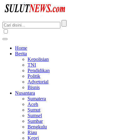
Home
Berita
Kepolisian
TNI
Pendidikan
Politik
Advetorial
Bisnis
Nusantara
Sumatera
Aceh
Sumut
Sumsel
Sumbar
Bengkulu
Riau
Kepri