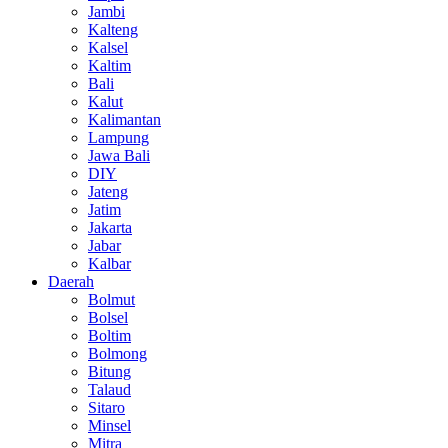
Jambi
Kalteng
Kalsel
Kaltim
Bali
Kalut
Kalimantan
Lampung
Jawa Bali
DIY
Jateng
Jatim
Jakarta
Jabar
Kalbar
Daerah
Bolmut
Bolsel
Boltim
Bolmong
Bitung
Talaud
Sitaro
Minsel
Mitra