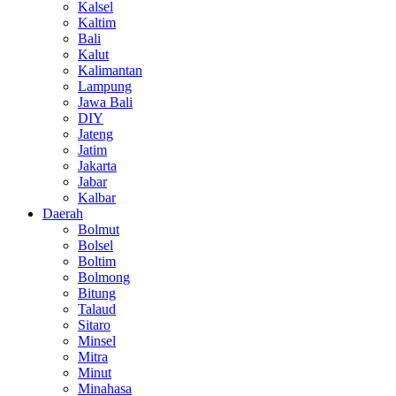
Kalsel
Kaltim
Bali
Kalut
Kalimantan
Lampung
Jawa Bali
DIY
Jateng
Jatim
Jakarta
Jabar
Kalbar
Daerah
Bolmut
Bolsel
Boltim
Bolmong
Bitung
Talaud
Sitaro
Minsel
Mitra
Minut
Minahasa