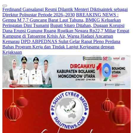
Ferdinand Gansalangi Resmi Dilantik Menteri Diktisaintek sebagai
Direktur Polnustar Periode 2026–2030
BREAKING NEWS :
Gempa M 7,7 Guncang Barat Laut Tahuna, BMKG Keluarkan
Peringatan Dini Tsunami
Bupati Sitaro Ditahan, Dugaan Korupsi
Dana Erupsi Gunung Ruang Rugikan Negara Rp22,7 Miliar
Empat
Kampung di Tatoareng Krisis Air, Warga Hadapi Ancaman
Kemarau
DPD ABPEDNAS Sulut Gelar Rapat Pleno Perdana
Bahas Program Kerja dan Tindak Lanjut Kerjasama dengan
Kejaksaan