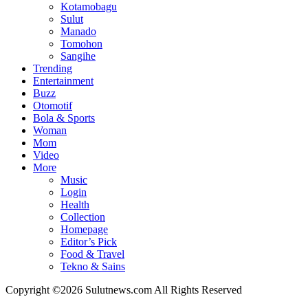
Kotamobagu
Sulut
Manado
Tomohon
Sangihe
Trending
Entertainment
Buzz
Otomotif
Bola & Sports
Woman
Mom
Video
More
Music
Login
Health
Collection
Homepage
Editor’s Pick
Food & Travel
Tekno & Sains
Copyright ©2026 Sulutnews.com All Rights Reserved