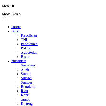
Menu
✖
Mode Gelap
Home
Berita
Kepolisian
TNI
Pendidikan
Politik
Advetorial
Bisnis
Nusantara
Sumatera
Aceh
Sumut
Sumsel
Sumbar
Bengkulu
Riau
Kepri
Jambi
Kalteng