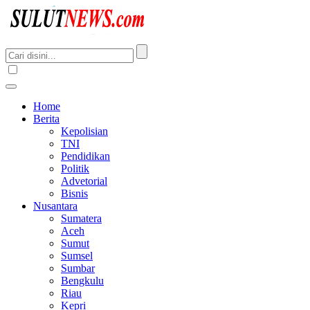
Home
Berita
Kepolisian
TNI
Pendidikan
Politik
Advetorial
Bisnis
Nusantara
Sumatera
Aceh
Sumut
Sumsel
Sumbar
Bengkulu
Riau
Kepri