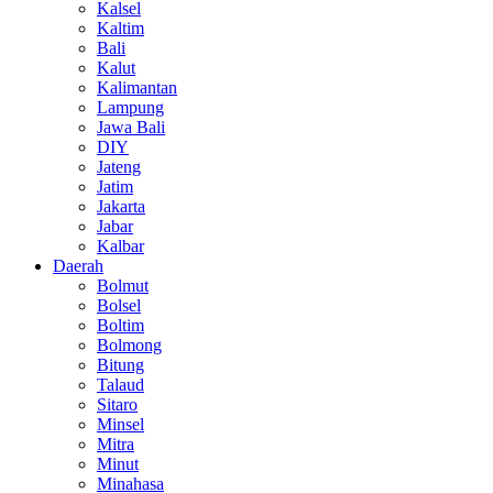
Kalsel
Kaltim
Bali
Kalut
Kalimantan
Lampung
Jawa Bali
DIY
Jateng
Jatim
Jakarta
Jabar
Kalbar
Daerah
Bolmut
Bolsel
Boltim
Bolmong
Bitung
Talaud
Sitaro
Minsel
Mitra
Minut
Minahasa