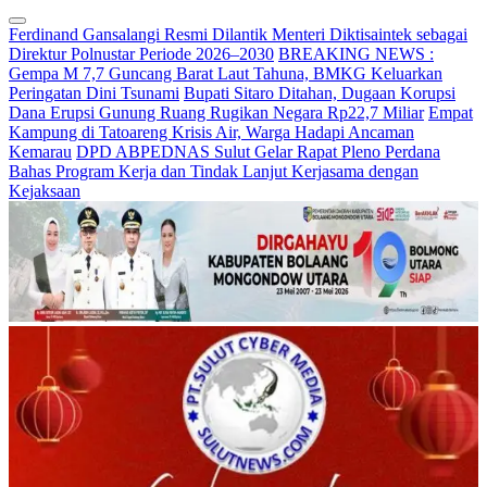
Ferdinand Gansalangi Resmi Dilantik Menteri Diktisaintek sebagai
Direktur Polnustar Periode 2026–2030
BREAKING NEWS :
Gempa M 7,7 Guncang Barat Laut Tahuna, BMKG Keluarkan
Peringatan Dini Tsunami
Bupati Sitaro Ditahan, Dugaan Korupsi
Dana Erupsi Gunung Ruang Rugikan Negara Rp22,7 Miliar
Empat
Kampung di Tatoareng Krisis Air, Warga Hadapi Ancaman
Kemarau
DPD ABPEDNAS Sulut Gelar Rapat Pleno Perdana
Bahas Program Kerja dan Tindak Lanjut Kerjasama dengan
Kejaksaan