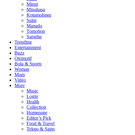
Minut
Minahasa
Kotamobagu
Sulut
Manado
Tomohon
Sangihe
Trending
Entertainment
Buzz
Otomotif
Bola & Sports
Woman
Mom
Video
More
Music
Login
Health
Collection
Homepage
Editor’s Pick
Food & Travel
Tekno & Sains