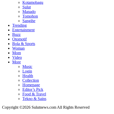
Kotamobagu
Sulut
Manado
Tomohon
Sangihe
Trending
Entertainment
Buzz
Otomotif
Bola & Sports
Woman
Mom
Video
More
Music
Login
Health
Collection
Homepage
Editor’s Pick
Food & Travel
Tekno & Sains
Copyright ©2026 Sulutnews.com All Rights Reserved