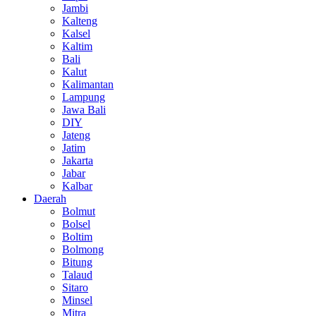
Jambi
Kalteng
Kalsel
Kaltim
Bali
Kalut
Kalimantan
Lampung
Jawa Bali
DIY
Jateng
Jatim
Jakarta
Jabar
Kalbar
Daerah
Bolmut
Bolsel
Boltim
Bolmong
Bitung
Talaud
Sitaro
Minsel
Mitra