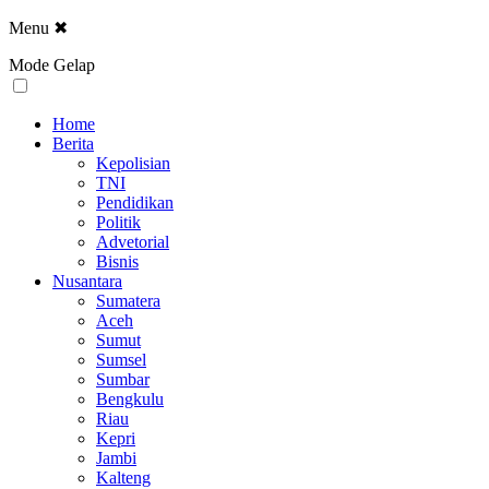
Menu
✖
Mode Gelap
Home
Berita
Kepolisian
TNI
Pendidikan
Politik
Advetorial
Bisnis
Nusantara
Sumatera
Aceh
Sumut
Sumsel
Sumbar
Bengkulu
Riau
Kepri
Jambi
Kalteng