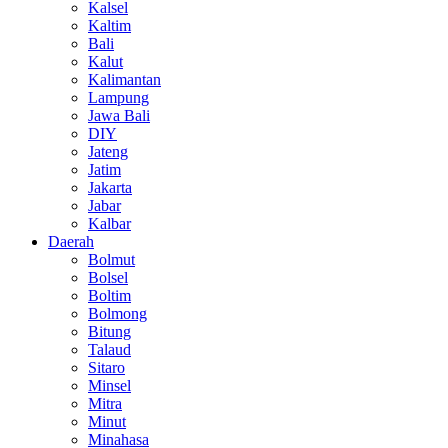
Kalsel
Kaltim
Bali
Kalut
Kalimantan
Lampung
Jawa Bali
DIY
Jateng
Jatim
Jakarta
Jabar
Kalbar
Daerah
Bolmut
Bolsel
Boltim
Bolmong
Bitung
Talaud
Sitaro
Minsel
Mitra
Minut
Minahasa