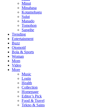
Minut
Minahasa
Kotamobagu
Sulut
Manado
Tomohon
Sangihe
Trending
Entertainment
Buzz
Otomotif
Bola & Sports
Woman
Mom
Video
More
Music
Login
Health
Collection
Homepage
Editor’s Pick
Food & Travel
Tekno & Sains