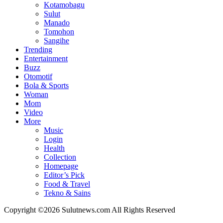
Kotamobagu
Sulut
Manado
Tomohon
Sangihe
Trending
Entertainment
Buzz
Otomotif
Bola & Sports
Woman
Mom
Video
More
Music
Login
Health
Collection
Homepage
Editor’s Pick
Food & Travel
Tekno & Sains
Copyright ©2026 Sulutnews.com All Rights Reserved