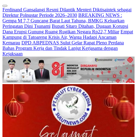
Ferdinand Gansalangi Resmi Dilantik Menteri Diktisaintek sebagai
Direktur Polnustar Periode 2026–2030
BREAKING NEWS :
Gempa M 7,7 Guncang Barat Laut Tahuna, BMKG Keluarkan
Peringatan Dini Tsunami
Bupati Sitaro Ditahan, Dugaan Korupsi
Dana Erupsi Gunung Ruang Rugikan Negara Rp22,7 Miliar
Empat
Kampung di Tatoareng Krisis Air, Warga Hadapi Ancaman
Kemarau
DPD ABPEDNAS Sulut Gelar Rapat Pleno Perdana
Bahas Program Kerja dan Tindak Lanjut Kerjasama dengan
Kejaksaan