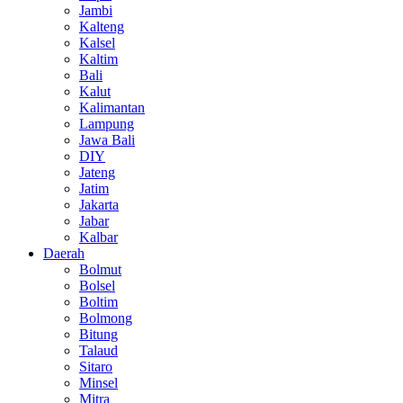
Jambi
Kalteng
Kalsel
Kaltim
Bali
Kalut
Kalimantan
Lampung
Jawa Bali
DIY
Jateng
Jatim
Jakarta
Jabar
Kalbar
Daerah
Bolmut
Bolsel
Boltim
Bolmong
Bitung
Talaud
Sitaro
Minsel
Mitra