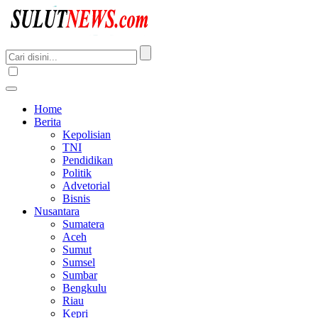
Home
Berita
Kepolisian
TNI
Pendidikan
Politik
Advetorial
Bisnis
Nusantara
Sumatera
Aceh
Sumut
Sumsel
Sumbar
Bengkulu
Riau
Kepri