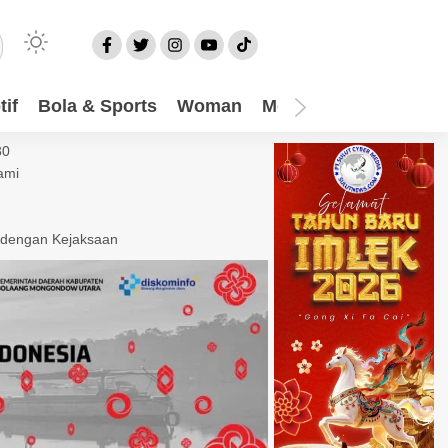
if
Bola & Sports
Woman
Mom
Video
More
30
ami
 dengan Kejaksaan