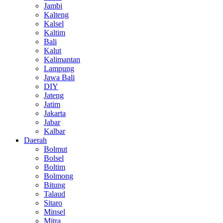
Jambi
Kalteng
Kalsel
Kaltim
Bali
Kalut
Kalimantan
Lampung
Jawa Bali
DIY
Jateng
Jatim
Jakarta
Jabar
Kalbar
Daerah
Bolmut
Bolsel
Boltim
Bolmong
Bitung
Talaud
Sitaro
Minsel
Mitra