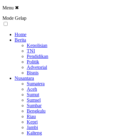
Menu
✖
Mode Gelap
Home
Berita
Kepolisian
TNI
Pendidikan
Politik
Advetorial
Bisnis
Nusantara
Sumatera
Aceh
Sumut
Sumsel
Sumbar
Bengkulu
Riau
Kepri
Jambi
Kalteng