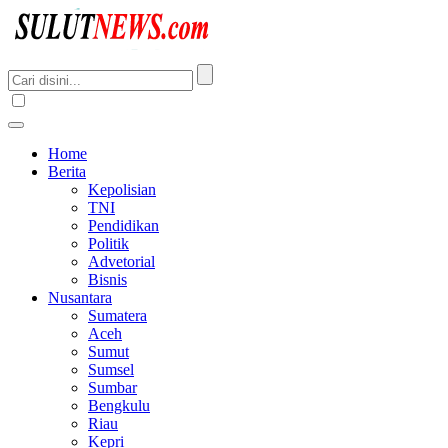
Home
Berita
Kepolisian
TNI
Pendidikan
Politik
Advetorial
Bisnis
Nusantara
Sumatera
Aceh
Sumut
Sumsel
Sumbar
Bengkulu
Riau
Kepri