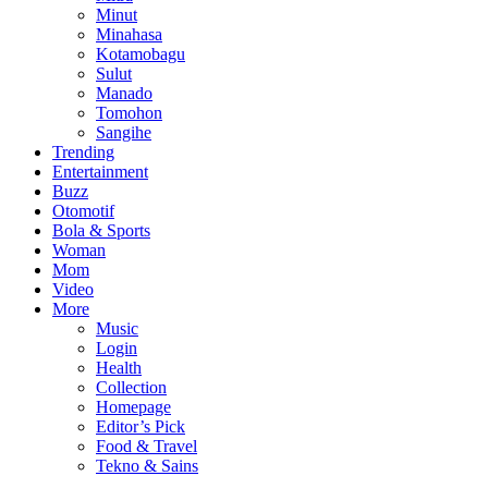
Minut
Minahasa
Kotamobagu
Sulut
Manado
Tomohon
Sangihe
Trending
Entertainment
Buzz
Otomotif
Bola & Sports
Woman
Mom
Video
More
Music
Login
Health
Collection
Homepage
Editor’s Pick
Food & Travel
Tekno & Sains