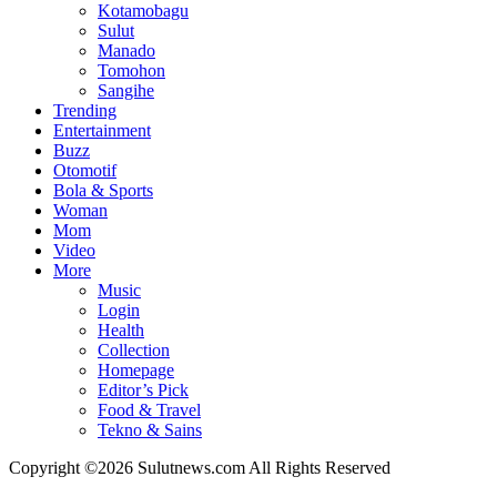
Kotamobagu
Sulut
Manado
Tomohon
Sangihe
Trending
Entertainment
Buzz
Otomotif
Bola & Sports
Woman
Mom
Video
More
Music
Login
Health
Collection
Homepage
Editor’s Pick
Food & Travel
Tekno & Sains
Copyright ©2026 Sulutnews.com All Rights Reserved