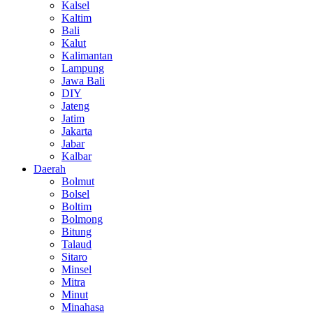
Kalsel
Kaltim
Bali
Kalut
Kalimantan
Lampung
Jawa Bali
DIY
Jateng
Jatim
Jakarta
Jabar
Kalbar
Daerah
Bolmut
Bolsel
Boltim
Bolmong
Bitung
Talaud
Sitaro
Minsel
Mitra
Minut
Minahasa