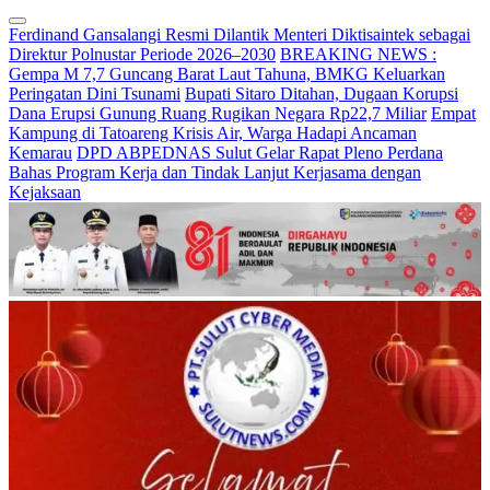
Ferdinand Gansalangi Resmi Dilantik Menteri Diktisaintek sebagai
Direktur Polnustar Periode 2026–2030
BREAKING NEWS :
Gempa M 7,7 Guncang Barat Laut Tahuna, BMKG Keluarkan
Peringatan Dini Tsunami
Bupati Sitaro Ditahan, Dugaan Korupsi
Dana Erupsi Gunung Ruang Rugikan Negara Rp22,7 Miliar
Empat
Kampung di Tatoareng Krisis Air, Warga Hadapi Ancaman
Kemarau
DPD ABPEDNAS Sulut Gelar Rapat Pleno Perdana
Bahas Program Kerja dan Tindak Lanjut Kerjasama dengan
Kejaksaan