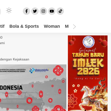
if
Bola & Sports
Woman
Mom
Video
More
30
ami
 dengan Kejaksaan