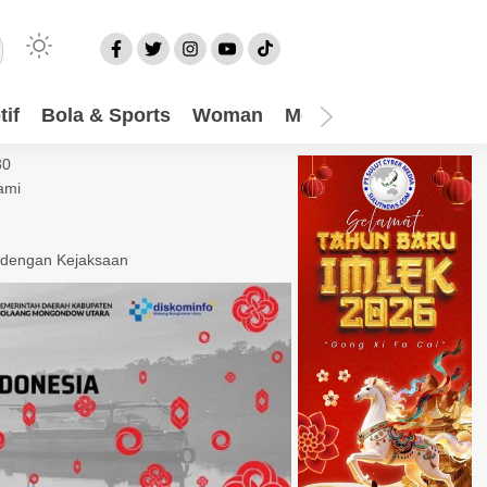
if
Bola & Sports
Woman
Mom
Video
More
30
ami
 dengan Kejaksaan