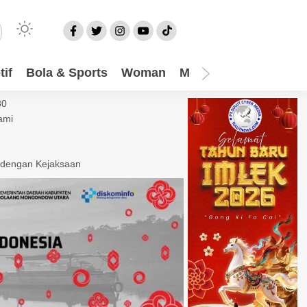
if
Bola & Sports
Woman
Mom
Video
More
30
ami
 dengan Kejaksaan