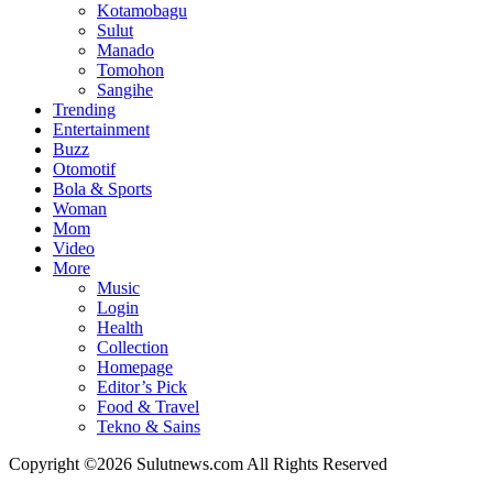
Kotamobagu
Sulut
Manado
Tomohon
Sangihe
Trending
Entertainment
Buzz
Otomotif
Bola & Sports
Woman
Mom
Video
More
Music
Login
Health
Collection
Homepage
Editor’s Pick
Food & Travel
Tekno & Sains
Copyright ©2026 Sulutnews.com All Rights Reserved