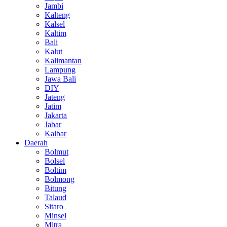
Jambi
Kalteng
Kalsel
Kaltim
Bali
Kalut
Kalimantan
Lampung
Jawa Bali
DIY
Jateng
Jatim
Jakarta
Jabar
Kalbar
Daerah
Bolmut
Bolsel
Boltim
Bolmong
Bitung
Talaud
Sitaro
Minsel
Mitra