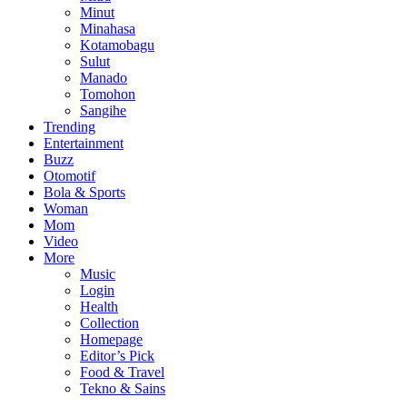
Minut
Minahasa
Kotamobagu
Sulut
Manado
Tomohon
Sangihe
Trending
Entertainment
Buzz
Otomotif
Bola & Sports
Woman
Mom
Video
More
Music
Login
Health
Collection
Homepage
Editor’s Pick
Food & Travel
Tekno & Sains