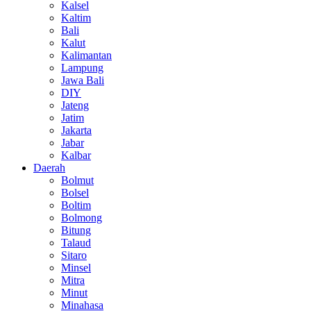
Kalsel
Kaltim
Bali
Kalut
Kalimantan
Lampung
Jawa Bali
DIY
Jateng
Jatim
Jakarta
Jabar
Kalbar
Daerah
Bolmut
Bolsel
Boltim
Bolmong
Bitung
Talaud
Sitaro
Minsel
Mitra
Minut
Minahasa