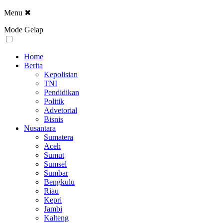
Menu
✖
Mode Gelap
Home
Berita
Kepolisian
TNI
Pendidikan
Politik
Advetorial
Bisnis
Nusantara
Sumatera
Aceh
Sumut
Sumsel
Sumbar
Bengkulu
Riau
Kepri
Jambi
Kalteng