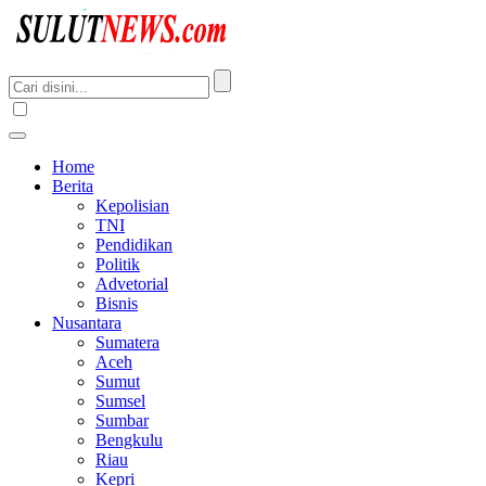
Home
Berita
Kepolisian
TNI
Pendidikan
Politik
Advetorial
Bisnis
Nusantara
Sumatera
Aceh
Sumut
Sumsel
Sumbar
Bengkulu
Riau
Kepri