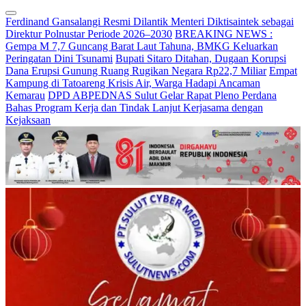
Ferdinand Gansalangi Resmi Dilantik Menteri Diktisaintek sebagai
Direktur Polnustar Periode 2026–2030
BREAKING NEWS :
Gempa M 7,7 Guncang Barat Laut Tahuna, BMKG Keluarkan
Peringatan Dini Tsunami
Bupati Sitaro Ditahan, Dugaan Korupsi
Dana Erupsi Gunung Ruang Rugikan Negara Rp22,7 Miliar
Empat
Kampung di Tatoareng Krisis Air, Warga Hadapi Ancaman
Kemarau
DPD ABPEDNAS Sulut Gelar Rapat Pleno Perdana
Bahas Program Kerja dan Tindak Lanjut Kerjasama dengan
Kejaksaan