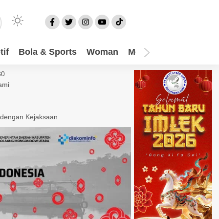
if
Bola & Sports
Woman
Mom
Video
More
30
ami
 dengan Kejaksaan