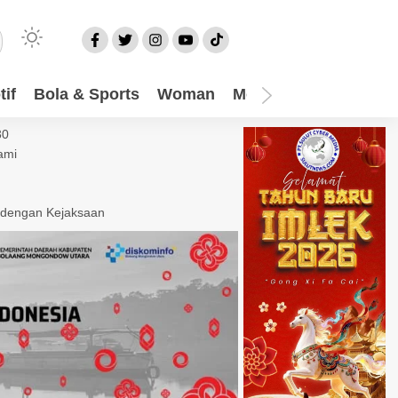
if
Bola & Sports
Woman
Mom
Video
More
30
ami
 dengan Kejaksaan