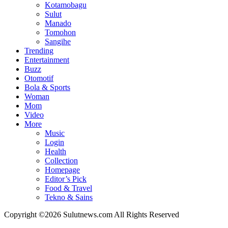
Kotamobagu
Sulut
Manado
Tomohon
Sangihe
Trending
Entertainment
Buzz
Otomotif
Bola & Sports
Woman
Mom
Video
More
Music
Login
Health
Collection
Homepage
Editor’s Pick
Food & Travel
Tekno & Sains
Copyright ©2026 Sulutnews.com All Rights Reserved