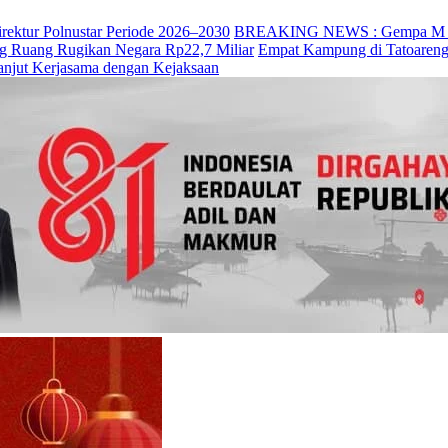
irektur Polnustar Periode 2026–2030
BREAKING NEWS : Gempa M 7,7 
ng Ruang Rugikan Negara Rp22,7 Miliar
Empat Kampung di Tatoareng
anjut Kerjasama dengan Kejaksaan