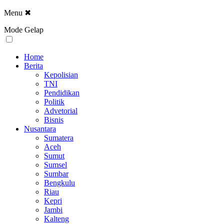
Menu
✖
Mode Gelap
Home
Berita
Kepolisian
TNI
Pendidikan
Politik
Advetorial
Bisnis
Nusantara
Sumatera
Aceh
Sumut
Sumsel
Sumbar
Bengkulu
Riau
Kepri
Jambi
Kalteng