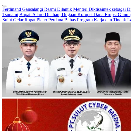
Ferdinand Gansalangi Resmi Dilantik Menteri Diktisaintek sebagai D
Tsunami
Bupati Sitaro Ditahan, Dugaan Korupsi Dana Erupsi Gunu
Sulut Gelar Rapat Pleno Perdana Bahas Program Kerja dan Tindak L