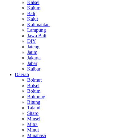
Kalsel
Kaltim
Bali
Kalut
Kalimantan
Lampung
Jawa Bali
DIY
Jateng
Jatim
Jakarta
Jabar
Kalbar
Daerah
Bolmut
Bolsel
Boltim
Bolmong
Bitung
Talaud
Sitaro
Minsel
Mitra
Minut
Minahasa