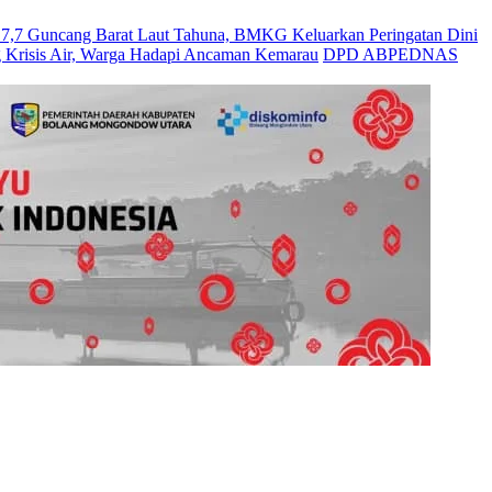
Guncang Barat Laut Tahuna, BMKG Keluarkan Peringatan Dini
 Krisis Air, Warga Hadapi Ancaman Kemarau
DPD ABPEDNAS