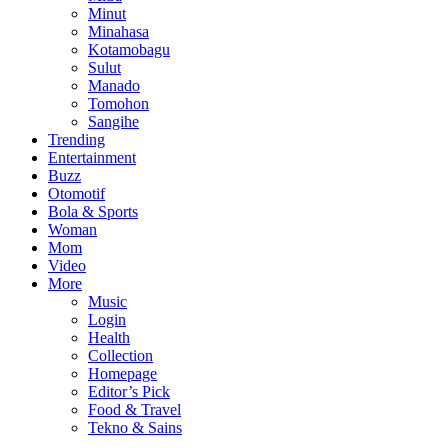
Minut
Minahasa
Kotamobagu
Sulut
Manado
Tomohon
Sangihe
Trending
Entertainment
Buzz
Otomotif
Bola & Sports
Woman
Mom
Video
More
Music
Login
Health
Collection
Homepage
Editor’s Pick
Food & Travel
Tekno & Sains