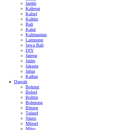
Jambi
Kalteng
Kalsel
Kaltim
Bali
Kalut
Kalimantan
Lampung
Jawa Bali
DIY
Jateng
Jatim
Jakarta
Jabar
Kalbar
Daerah
Bolmut
Bolsel
Boltim
Bolmong
Bitung
Talaud
Sitaro
Minsel
Mitra