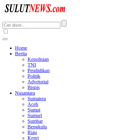
Home
Berita
Kepolisian
TNI
Pendidikan
Politik
Advetorial
Bisnis
Nusantara
Sumatera
Aceh
Sumut
Sumsel
Sumbar
Bengkulu
Riau
Kepri