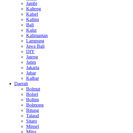
Jambi
Kalteng
Kalsel
Kaltim
Bali
Kalut
Kalimantan
Lampung
Jawa Bali
DIY
Jateng
Jatim
Jakarta
Jabar
Kalbar
Daerah
Bolmut
Bolsel
Boltim
Bolmong
Bitung
Talaud
Sitaro
Minsel
Mitra