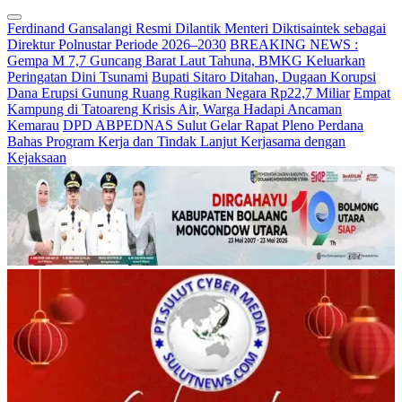
Ferdinand Gansalangi Resmi Dilantik Menteri Diktisaintek sebagai
Direktur Polnustar Periode 2026–2030
BREAKING NEWS :
Gempa M 7,7 Guncang Barat Laut Tahuna, BMKG Keluarkan
Peringatan Dini Tsunami
Bupati Sitaro Ditahan, Dugaan Korupsi
Dana Erupsi Gunung Ruang Rugikan Negara Rp22,7 Miliar
Empat
Kampung di Tatoareng Krisis Air, Warga Hadapi Ancaman
Kemarau
DPD ABPEDNAS Sulut Gelar Rapat Pleno Perdana
Bahas Program Kerja dan Tindak Lanjut Kerjasama dengan
Kejaksaan