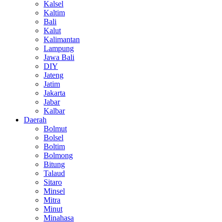
Kalsel
Kaltim
Bali
Kalut
Kalimantan
Lampung
Jawa Bali
DIY
Jateng
Jatim
Jakarta
Jabar
Kalbar
Daerah
Bolmut
Bolsel
Boltim
Bolmong
Bitung
Talaud
Sitaro
Minsel
Mitra
Minut
Minahasa