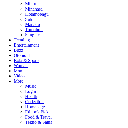
Minut
Minahasa
Kotamobagu
Sulut
Manado
Tomohon
Sangihe
Trending
Entertainment
Buzz
Otomotif
Bola & Sports
Woman
Mom
Video
More
Music
Login
Health
Collection
Homepage
Editor’s Pick
Food & Travel
Tekno & Sains