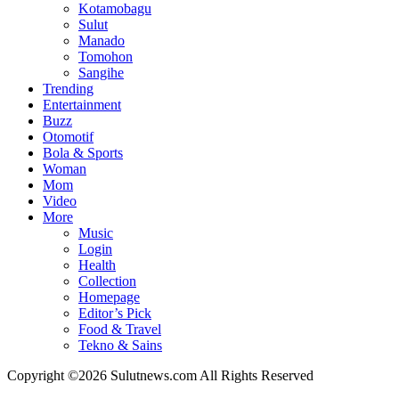
Kotamobagu
Sulut
Manado
Tomohon
Sangihe
Trending
Entertainment
Buzz
Otomotif
Bola & Sports
Woman
Mom
Video
More
Music
Login
Health
Collection
Homepage
Editor’s Pick
Food & Travel
Tekno & Sains
Copyright ©2026 Sulutnews.com All Rights Reserved