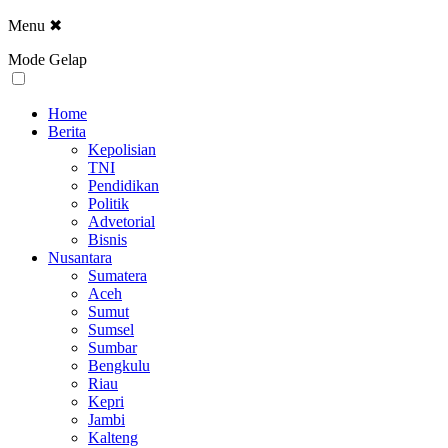
Menu
✖
Mode Gelap
Home
Berita
Kepolisian
TNI
Pendidikan
Politik
Advetorial
Bisnis
Nusantara
Sumatera
Aceh
Sumut
Sumsel
Sumbar
Bengkulu
Riau
Kepri
Jambi
Kalteng