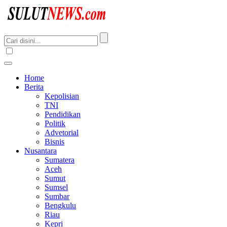
Home
Berita
Kepolisian
TNI
Pendidikan
Politik
Advetorial
Bisnis
Nusantara
Sumatera
Aceh
Sumut
Sumsel
Sumbar
Bengkulu
Riau
Kepri