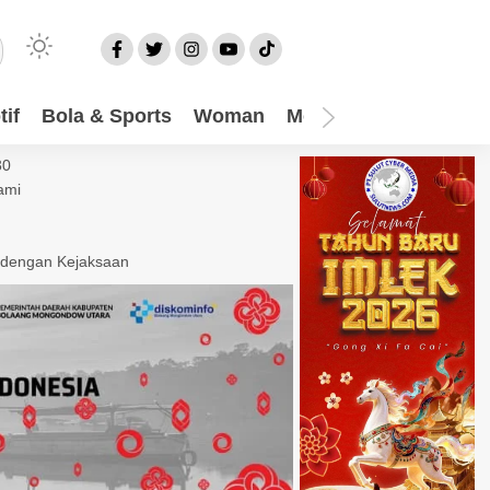
if
Bola & Sports
Woman
Mom
Video
More
30
ami
 dengan Kejaksaan