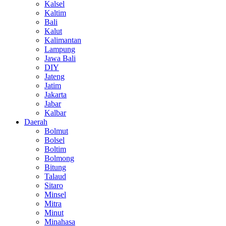
Kalsel
Kaltim
Bali
Kalut
Kalimantan
Lampung
Jawa Bali
DIY
Jateng
Jatim
Jakarta
Jabar
Kalbar
Daerah
Bolmut
Bolsel
Boltim
Bolmong
Bitung
Talaud
Sitaro
Minsel
Mitra
Minut
Minahasa