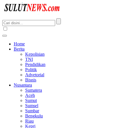
Home
Berita
Kepolisian
TNI
Pendidikan
Politik
Advetorial
Bisnis
Nusantara
Sumatera
Aceh
Sumut
Sumsel
Sumbar
Bengkulu
Riau
Kepri