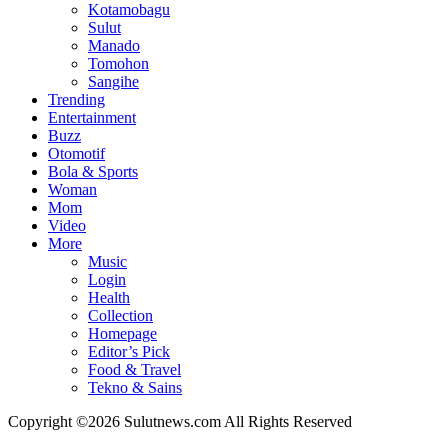
Kotamobagu
Sulut
Manado
Tomohon
Sangihe
Trending
Entertainment
Buzz
Otomotif
Bola & Sports
Woman
Mom
Video
More
Music
Login
Health
Collection
Homepage
Editor’s Pick
Food & Travel
Tekno & Sains
Copyright ©2026 Sulutnews.com All Rights Reserved