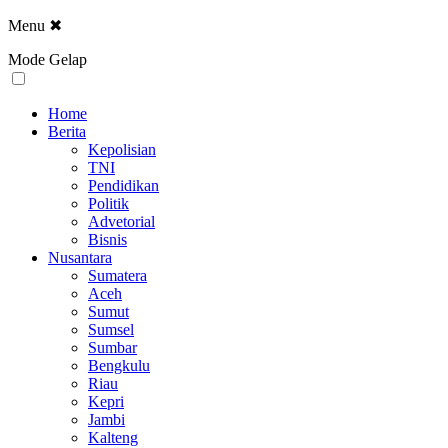
Menu
✖
Mode Gelap
Home
Berita
Kepolisian
TNI
Pendidikan
Politik
Advetorial
Bisnis
Nusantara
Sumatera
Aceh
Sumut
Sumsel
Sumbar
Bengkulu
Riau
Kepri
Jambi
Kalteng