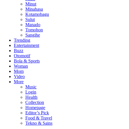
Minut
Minahasa
Kotamobagu
Sulut
Manado
Tomohon
Sangihe
Trending
Entertainment
Buzz
Otomotif
Bola & Sports
Woman
Mom
Video
More
Music
Login
Health
Collection
Homepage
Editor’s Pick
Food & Travel
Tekno & Sains