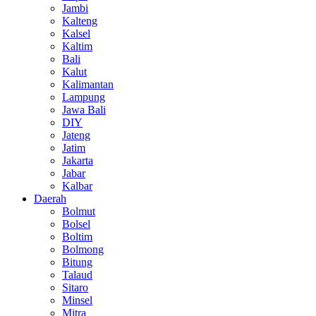
Jambi
Kalteng
Kalsel
Kaltim
Bali
Kalut
Kalimantan
Lampung
Jawa Bali
DIY
Jateng
Jatim
Jakarta
Jabar
Kalbar
Daerah
Bolmut
Bolsel
Boltim
Bolmong
Bitung
Talaud
Sitaro
Minsel
Mitra