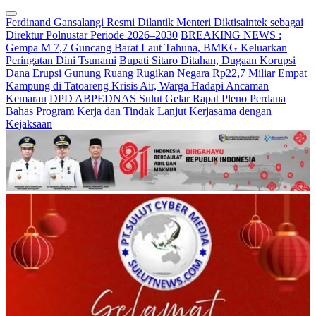
Ferdinand Gansalangi Resmi Dilantik Menteri Diktisaintek sebagai
Direktur Polnustar Periode 2026–2030
BREAKING NEWS :
Gempa M 7,7 Guncang Barat Laut Tahuna, BMKG Keluarkan
Peringatan Dini Tsunami
Bupati Sitaro Ditahan, Dugaan Korupsi
Dana Erupsi Gunung Ruang Rugikan Negara Rp22,7 Miliar
Empat
Kampung di Tatoareng Krisis Air, Warga Hadapi Ancaman
Kemarau
DPD ABPEDNAS Sulut Gelar Rapat Pleno Perdana
Bahas Program Kerja dan Tindak Lanjut Kerjasama dengan
Kejaksaan