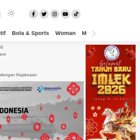
if
Bola & Sports
Woman
Mom
Video
More
30
ami
 dengan Kejaksaan